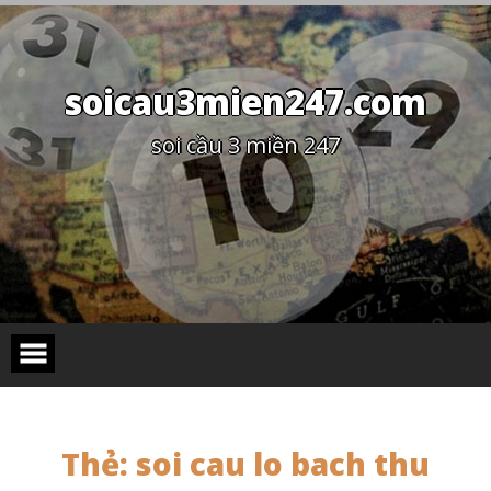
Skip
to
content
soicau3mien247.com
soi cầu 3 miền 247
Thẻ:
soi cau lo bach thu