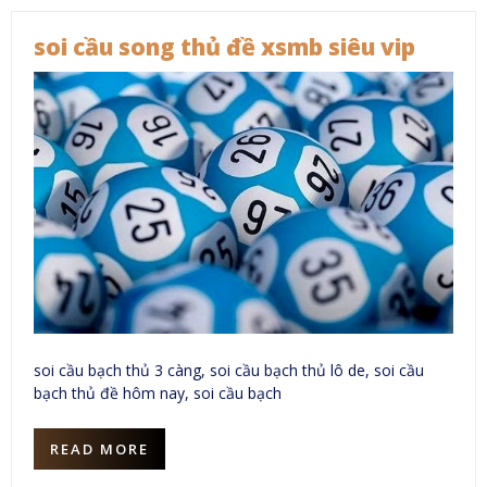
soi cầu song thủ đề xsmb siêu vip
soi cầu bạch thủ 3 càng, soi cầu bạch thủ lô de, soi cầu
bạch thủ đề hôm nay, soi cầu bạch
READ MORE