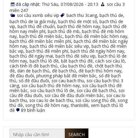
đã câp nhật:
Thứ Sáu, 07/08/2026 - 20:13
soi cầu 3
miền 247
soi cầu xsmb siêu vip
bach thu 3cang
,
bạch thủ de
,
bạch thủ de la giải mấy
,
bạch thủ de một số
,
bạch thủ de
vip
,
bạch thủ đề chuẩn
,
bạch thủ đề hôm nay
,
bạch thủ đề
hôm nay miễn phí
,
bạch thủ đề mb
,
bạch thủ đề mb hôm
nay
,
bạch thủ đề miền bắc
,
bạch thủ đề miền bắc hôm nay
,
bạch thủ đề miền bắc miễn phí
,
bạch thủ đề miền bắc ngày
hôm nay
,
bạch thủ đề miền bắc siêu vip
,
bạch thủ đề miền
bắc vip
,
bạch thủ đề miễn phí
,
bạch thủ đề ngày hôm nay
,
bạch thủ đề ngày mai
,
bạch thủ đề siêu vip
,
bạch thủ lô de
hôm nay
,
bạch thủ lô đề
,
bắt bạch thủ đề
,
cách soi cầu lô
,
cách tính lô đề bạch thủ
,
cầu bạch thủ đề
,
chốt bạch thủ
đề
,
dàn de bạch thủ
,
đề bạch thủ
,
đề bạch thủ hôm nay
,
đề đầu đuôi
,
phương pháp bắt đề miền bắc
,
số đề bạch
thủ
,
số đề đầu đuôi
,
soi cau bach thu
,
soi cầu bạch thủ 3
càng
,
soi cầu bạch thủ đề hôm nay
,
soi cầu bạch thủ đề
miền bắc
,
soi cầu bạch thủ lô de
,
soi cầu đề bạch thủ
,
soi
cầu đề đầu đuôi
,
soi cầu đề đầu đuôi miền bắc
,
soi cau lo
bach thu
,
soi cau lo de bach thu
,
soi cầu song thủ đề
,
song
thủ đề
,
song thủ đề hôm nay
,
thanlo86
,
xem bạch thủ lô
ở
đề
89 bình luận
soi
cầu
song
thủ
đề
SEARCH