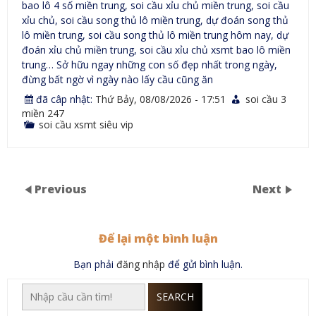
bao lô 4 số miền trung, soi cầu xỉu chủ miền trung, soi cầu
xỉu chủ, soi cầu song thủ lô miền trung, dự đoán song thủ
lô miền trung, soi cầu song thủ lô miền trung hôm nay, dự
đoán xỉu chủ miền trung, soi cầu xỉu chủ xsmt bao lô miền
trung… Sở hữu ngay những con số đẹp nhất trong ngày,
đừng bất ngờ vì ngày nào lấy cầu cũng ăn
đã câp nhật:
Thứ Bảy, 08/08/2026 - 17:51
soi cầu 3
miền 247
soi cầu xsmt siêu vip
Previous
Next
Để lại một bình luận
Bạn phải
đăng nhập
để gửi bình luận.
SEARCH