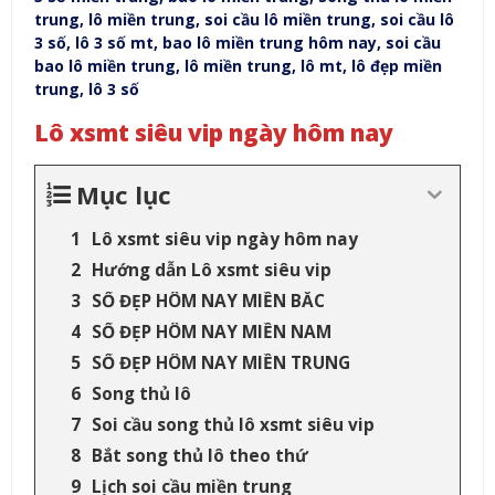
trung, lô miền trung, soi cầu lô miền trung, soi cầu lô
3 số, lô 3 số mt, bao lô miền trung hôm nay, soi cầu
bao lô miền trung, lô miền trung, lô mt, lô đẹp miền
trung, lô 3 số
Lô xsmt siêu vip ngày hôm nay
Mục lục
Lô xsmt siêu vip ngày hôm nay
Hướng dẫn Lô xsmt siêu vip
SỐ ĐẸP HÔM NAY MIỀN BẮC
SỐ ĐẸP HÔM NAY MIỀN NAM
SỐ ĐẸP HÔM NAY MIỀN TRUNG
Song thủ lô
Soi cầu song thủ lô xsmt siêu vip
Bắt song thủ lô theo thứ
Lịch soi cầu miền trung