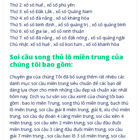
Thứ 2: xổ số huế , xổ số phú yên
Thứ 3: xổ số Đắk Lắk , xổ số Quảng Nam
Thứ 4: xổ số đà nẵng , xổ số kháng hòa
Thứ 5: xổ số bình định , xổ số quảng trị , xổ số quảng bình
Thứ 6: xổ số gia lai , xổ số ninh thuận
Thứ 7: xổ số đà nẵng , xổ số đắk nông , xổ số quảng ngãi
Chủ nhật: xổ số huế , xổ số kon tum , xổ số khánh hòa
Soi cầu song thủ lô miền trung của
chúng tôi bao gồm:
Chuyên gia của chúng Tôi đã bổ sung thêm rất nhiều các
danh mục soi cầu miền trung siêu chuẩn để các bạn dễ
dàng lựa chọn cho mình những cầu đẹp và chuẩn xác nhất
hôm nay. Dịch vụ tư vấn soi cầu xsmt của chúng tôi bao
gồm : bao lo miền Trung, song thủ lô miền trung, bạch thủ
lô miền trung, soi cầu giải 8 miền trung, giải 8, xỉu chủ miền
trung, soi cầu dự đoán 4 càng miền trung, soi cầu xiên 4
miền trung, soi cầu xiên 2 miền trung, soi cầu đầu đuôi
miền trung, soi cầu 3 càng đầu đuôi miền trung, soi cầu
giải 7 miền trung , soi cầu bao lô 3 số miền trung, soi cầu