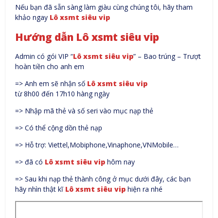
Nếu bạn đã sẵn sàng làm giàu cùng chúng tôi, hãy tham
khảo ngay
Lô xsmt siêu vip
Hướng dẫn
Lô xsmt siêu vip
Admin có gói VIP “
Lô xsmt siêu vip
” – Bao trúng – Trượt
hoàn tiền cho anh em
=> Anh em sẽ nhận số
Lô xsmt siêu vip
từ 8h00 đến 17h10 hàng ngày
=> Nhập mã thẻ và số seri vào mục nạp thẻ
=> Có thể cộng dồn thẻ nạp
=> Hỗ trợ: Viettel,Mobiphone,Vinaphone,VNMobile…
=> đã có
Lô xsmt siêu vip
hôm nay
=> Sau khi nạp thẻ thành công ở mục dưới đây, các bạn
hãy nhìn thật kĩ
Lô xsmt siêu vip
hiện ra nhé