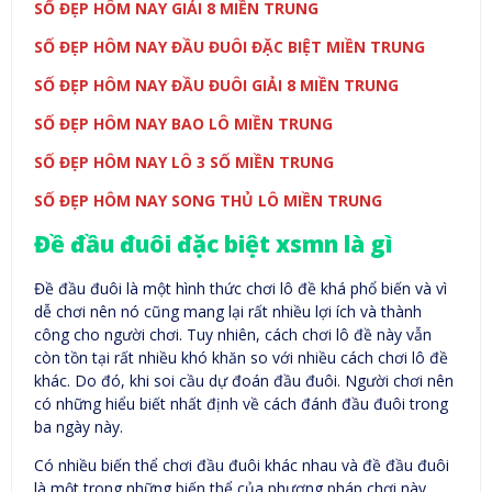
SỐ ĐẸP HÔM NAY GIẢI 8 MIỀN TRUNG
SỐ ĐẸP HÔM NAY ĐẦU ĐUÔI ĐẶC BIỆT MIỀN TRUNG
SỐ ĐẸP HÔM NAY ĐẦU ĐUÔI GIẢI 8 MIỀN TRUNG
SỐ ĐẸP HÔM NAY BAO LÔ MIỀN TRUNG
SỐ ĐẸP HÔM NAY LÔ 3 SỐ MIỀN TRUNG
SỐ ĐẸP HÔM NAY SONG THỦ LÔ MIỀN TRUNG
Đề đầu đuôi đặc biệt xsmn là gì
Đề đầu đuôi là một hình thức chơi lô đề khá phổ biến và vì
dễ chơi nên nó cũng mang lại rất nhiều lợi ích và thành
công cho người chơi. Tuy nhiên, cách chơi lô đề này vẫn
còn tồn tại rất nhiều khó khăn so với nhiều cách chơi lô đề
khác. Do đó, khi soi cầu dự đoán đầu đuôi. Người chơi nên
có những hiểu biết nhất định về cách đánh đầu đuôi trong
ba ngày này.
Có nhiều biến thể chơi đầu đuôi khác nhau và đề đầu đuôi
là một trong những biến thể của phương pháp chơi này.