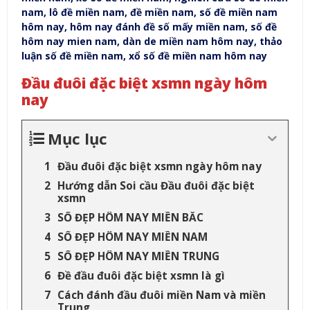
nam, lô đề miền nam, đề miền nam, số đề miền nam
hôm nay, hôm nay đánh đề số mấy miền nam, số đề
hôm nay mien nam, dàn de miền nam hôm nay, thảo
luận số đề miền nam, xổ số đề miền nam hôm nay
Đầu đuôi đặc biệt xsmn ngày hôm
nay
Mục lục
Đầu đuôi đặc biệt xsmn ngày hôm nay
Hướng dẫn Soi cầu Đầu đuôi đặc biệt
xsmn
SỐ ĐẸP HÔM NAY MIỀN BẮC
SỐ ĐẸP HÔM NAY MIỀN NAM
SỐ ĐẸP HÔM NAY MIỀN TRUNG
Đề đầu đuôi đặc biệt xsmn là gì
Cách đánh đầu đuôi miền Nam và miền
Trung