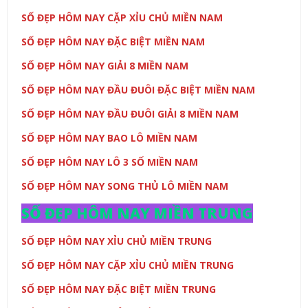
SỐ ĐẸP HÔM NAY CẶP XỈU CHỦ MIỀN NAM
SỐ ĐẸP HÔM NAY ĐẶC BIỆT MIỀN NAM
SỐ ĐẸP HÔM NAY GIẢI 8 MIỀN NAM
SỐ ĐẸP HÔM NAY ĐẦU ĐUÔI ĐẶC BIỆT MIỀN NAM
SỐ ĐẸP HÔM NAY ĐẦU ĐUÔI GIẢI 8 MIỀN NAM
SỐ ĐẸP HÔM NAY BAO LÔ MIỀN NAM
SỐ ĐẸP HÔM NAY LÔ 3 SỐ MIỀN NAM
SỐ ĐẸP HÔM NAY SONG THỦ LÔ MIỀN NAM
SỐ ĐẸP HÔM NAY MIỀN TRUNG
SỐ ĐẸP HÔM NAY XỈU CHỦ MIỀN TRUNG
SỐ ĐẸP HÔM NAY CẶP XỈU CHỦ MIỀN TRUNG
SỐ ĐẸP HÔM NAY ĐẶC BIỆT MIỀN TRUNG