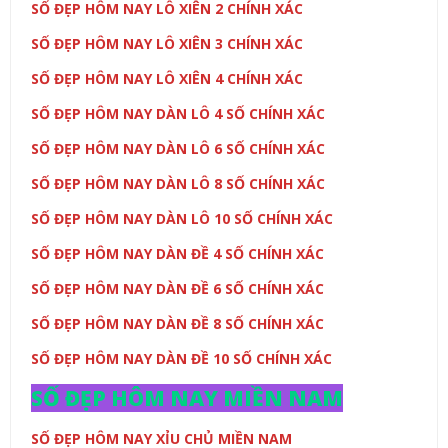
SỐ ĐẸP HÔM NAY LÔ XIÊN 2 CHÍNH XÁC
SỐ ĐẸP HÔM NAY LÔ XIÊN 3 CHÍNH XÁC
SỐ ĐẸP HÔM NAY LÔ XIÊN 4 CHÍNH XÁC
SỐ ĐẸP HÔM NAY DÀN LÔ 4 SỐ CHÍNH XÁC
SỐ ĐẸP HÔM NAY DÀN LÔ 6 SỐ CHÍNH XÁC
SỐ ĐẸP HÔM NAY DÀN LÔ 8 SỐ CHÍNH XÁC
SỐ ĐẸP HÔM NAY DÀN LÔ 10 SỐ CHÍNH XÁC
SỐ ĐẸP HÔM NAY DÀN ĐỀ 4 SỐ CHÍNH XÁC
SỐ ĐẸP HÔM NAY DÀN ĐỀ 6 SỐ CHÍNH XÁC
SỐ ĐẸP HÔM NAY DÀN ĐỀ 8 SỐ CHÍNH XÁC
SỐ ĐẸP HÔM NAY DÀN ĐỀ 10 SỐ CHÍNH XÁC
SỐ ĐẸP HÔM NAY MIỀN NAM
SỐ ĐẸP HÔM NAY XỈU CHỦ MIỀN NAM