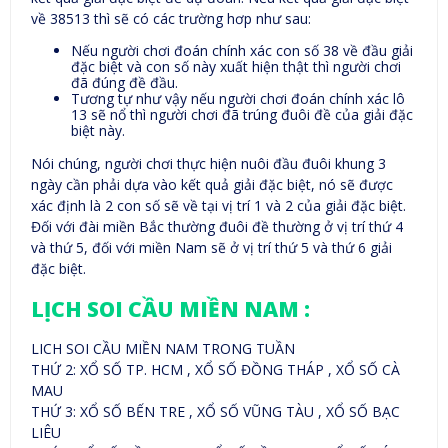
về 38513 thì sẽ có các trường hơp như sau:
Nếu người chơi đoán chính xác con số 38 về đầu giải
đặc biệt và con số này xuất hiện thật thì người chơi
đã đúng đề đầu.
Tương tự như vậy nếu người chơi đoán chính xác lô
13 sẽ nổ thì người chơi đã trúng đuôi đề của giải đặc
biệt này.
Nói chúng, người chơi thực hiện nuôi đầu đuôi khung 3
ngày cần phải dựa vào kết quả giải đặc biệt, nó sẽ được
xác định là 2 con số sẽ về tại vị trí 1 và 2 của giải đặc biệt.
Đối với đài miền Bắc thường đuôi đề thường ở vị trí thứ 4
và thứ 5, đối với miền Nam sẽ ở vị trí thứ 5 và thứ 6 giải
đặc biệt.
LỊCH SOI CẦU MIỀN NAM :
LICH SOI CẦU MIỀN NAM TRONG TUẦN
THỨ 2: XỔ SỐ TP. HCM , XỔ SỐ ĐỒNG THÁP , XỔ SỐ CÀ
MAU
THỨ 3: XỔ SỐ BẾN TRE , XỔ SỐ VŨNG TÀU , XỔ SỐ BẠC
LIÊU