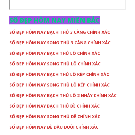
SỐ ĐẸP HÔM NAY MIỀN BẮC
SỐ ĐẸP HÔM NAY BẠCH THỦ 3 CÀNG CHÍNH XÁC
SỐ ĐẸP HÔM NAY SONG THỦ 3 CÀNG CHÍNH XÁC
SỐ ĐẸP HÔM NAY BẠCH THỦ LÔ CHÍNH XÁC
SỐ ĐẸP HÔM NAY SONG THỦ LÔ CHÍNH XÁC
SỐ ĐẸP HÔM NAY BẠCH THỦ LÔ KÉP CHÍNH XÁC
SỐ ĐẸP HÔM NAY SONG THỦ LÔ KÉP CHÍNH XÁC
SỐ ĐẸP HÔM NAY BẠCH THỦ LÔ 2 NHÁY CHÍNH XÁC
SỐ ĐẸP HÔM NAY BẠCH THỦ ĐỀ CHÍNH XÁC
SỐ ĐẸP HÔM NAY SONG THỦ ĐỀ CHÍNH XÁC
SỐ ĐẸP HÔM NAY ĐỀ ĐẦU ĐUÔI CHÍNH XÁC