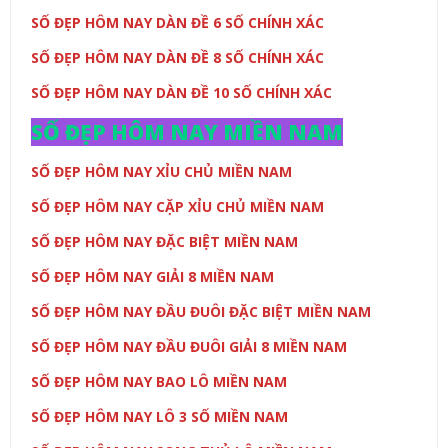
SỐ ĐẸP HÔM NAY DÀN ĐỀ 6 SỐ CHÍNH XÁC
SỐ ĐẸP HÔM NAY DÀN ĐỀ 8 SỐ CHÍNH XÁC
SỐ ĐẸP HÔM NAY DÀN ĐỀ 10 SỐ CHÍNH XÁC
SỐ ĐẸP HÔM NAY MIỀN NAM
SỐ ĐẸP HÔM NAY XỈU CHỦ MIỀN NAM
SỐ ĐẸP HÔM NAY CẶP XỈU CHỦ MIỀN NAM
SỐ ĐẸP HÔM NAY ĐẶC BIỆT MIỀN NAM
SỐ ĐẸP HÔM NAY GIẢI 8 MIỀN NAM
SỐ ĐẸP HÔM NAY ĐẦU ĐUÔI ĐẶC BIỆT MIỀN NAM
SỐ ĐẸP HÔM NAY ĐẦU ĐUÔI GIẢI 8 MIỀN NAM
SỐ ĐẸP HÔM NAY BAO LÔ MIỀN NAM
SỐ ĐẸP HÔM NAY LÔ 3 SỐ MIỀN NAM