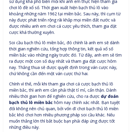
sử dụng khá phổ biến mỗi khi anh em thực hiện tham gia
chơi lô đề xổ số. Thời gian xuất hiện bạch thủ lô vào
khoảng những năm 1962 tại miền bắc. Sau này, thì cụm từ
này được phát triển rộng rãi khắp mọi miền đất nước và
được nhiều anh em chơi cá cược yêu thích, tham gia đặt
cược khá thường xuyên.
Soi cầu bạch thủ lô miền bắc, đó chính là anh em sẽ dành
thời gian nghiên cứu, tổng hợp thông tin, kết quả xổ số
miền bắc vào những ngày trước đó. Từ đây, anh em sẽ tìm
ra được một con số duy nhất và tham gia đặt cược hôm
nay. Thắng thua sẽ được quyết định trong ván cược này,
chứ không cần đến một ván cược thứ hai.
Chính vì thế, mỗi khi tham gia chơi cá cược bạch thủ lô
miền bắc, thì anh em cần phải thật tỉ mỉ, cẩn thận. Dành
nhiều thời gian hơn để nghiên cứu, cho ra được
dự đoán
bạch thủ lô miền
bắc
hôm nay chính xác nhất. Bạn tuyệt
đối không nên chủ quan, bởi vốn dĩ chơi bạch thủ lô miền
bắc khó chơi hơn nhiều phương pháp soi cầu khác. Nếu
muốn thắng lớn thì bắt buộc bạn phải đáp ứng được tốt
những điều này.