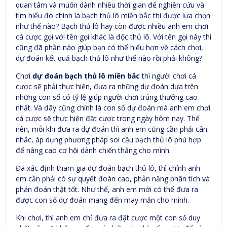
quan tâm và muốn dành nhiều thời gian để nghiên cứu và
tìm hiểu đó chính là bạch thủ lô miền bắc thì được lựa chọn
như thế nào? Bạch thủ lô hay còn được nhiều anh em chơi
cá cược gọi với tên gọi khác là độc thủ lô. Với tên gọi này thì
cũng đã phần nào giúp bạn có thể hiểu hơn về cách chơi,
dự đoán kết quả bạch thủ lô như thế nào rồi phải không?
Chơi
dự đoán bạch thủ lô miền bắc
thì người chơi cá
cược sẽ phải thực hiện, đưa ra những dự đoán dựa trên
những con số có tỷ lệ giúp người chơi trúng thưởng cao
nhất. Và đây cũng chính là con số dự đoán mà anh em chơi
cá cược sẽ thực hiện đặt cược trong ngày hôm nay. Thế
nên, mỗi khi đưa ra dự đoán thì anh em cũng cần phải cân
nhắc, áp dụng phương pháp soi cầu bạch thủ lô phù hợp
để nâng cao cơ hội dành chiến thắng cho mình.
Đã xác định tham gia dự đoán bạch thủ lô, thì chính anh
em cần phải có sự quyết đoán cao, phản năng phân tích và
phán đoán thật tốt. Như thế, anh em mới có thể đưa ra
được con số dự đoán mang đến may mắn cho mình.
Khi chơi, thì anh em chỉ đưa ra đặt cược một con số duy