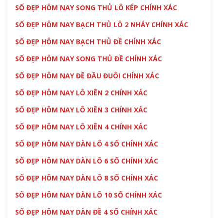
SỐ ĐẸP HÔM NAY SONG THỦ LÔ KÉP CHÍNH XÁC
SỐ ĐẸP HÔM NAY BẠCH THỦ LÔ 2 NHÁY CHÍNH XÁC
SỐ ĐẸP HÔM NAY BẠCH THỦ ĐỀ CHÍNH XÁC
SỐ ĐẸP HÔM NAY SONG THỦ ĐỀ CHÍNH XÁC
SỐ ĐẸP HÔM NAY ĐỀ ĐẦU ĐUÔI CHÍNH XÁC
SỐ ĐẸP HÔM NAY LÔ XIÊN 2 CHÍNH XÁC
SỐ ĐẸP HÔM NAY LÔ XIÊN 3 CHÍNH XÁC
SỐ ĐẸP HÔM NAY LÔ XIÊN 4 CHÍNH XÁC
SỐ ĐẸP HÔM NAY DÀN LÔ 4 SỐ CHÍNH XÁC
SỐ ĐẸP HÔM NAY DÀN LÔ 6 SỐ CHÍNH XÁC
SỐ ĐẸP HÔM NAY DÀN LÔ 8 SỐ CHÍNH XÁC
SỐ ĐẸP HÔM NAY DÀN LÔ 10 SỐ CHÍNH XÁC
SỐ ĐẸP HÔM NAY DÀN ĐỀ 4 SỐ CHÍNH XÁC