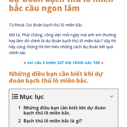
bắc cầu ngon lắm
Từ khoá: Dự đoán bạch thủ lô miền bắc.
Mô tả: Phải chăng, công việc mỗi ngày mà anh em thường
hay làm đó chính là dự đoán bạch thủ lô miền bắc? Vậy thì
hãy cùng chúng tôi tìm hiểu những cách dự đoán kết quả
chính xác.
»
soi cầu 3 miền 247 mb chính xác 100
«
Những điều bạn cần biết khi dự
đoán bạch thủ lô miền bắc.
Mục lục
Những điều bạn cần biết khi dự đoán
bạch thủ lô miền bắc.
Bạch thủ lô miền bắc là gì?