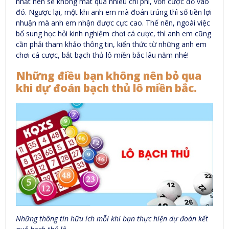
nhất nên sẽ không mất quá nhiều chi phí, vốn cược đổ vào
đó. Ngược lại, một khi anh em mà đoán trúng thì số tiền lợi
nhuận mà anh em nhận được cực cao. Thế nên, ngoài việc
bổ sung học hỏi kinh nghiệm chơi cá cược, thì anh em cũng
cần phải tham khảo thông tin, kiến thức từ những anh em
chơi cá cược, bắt bạch thủ lô miền bắc lâu năm nhé!
Những điều bạn không nên bỏ qua
khi dự đoán bạch thủ lô miền bắc.
Những thông tin hữu ích mỗi khi bạn thực hiện dự đoán kết