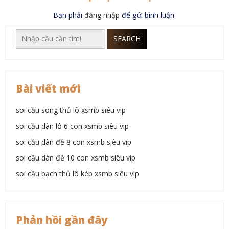
Bạn phải
đăng nhập
để gửi bình luận.
SEARCH
Bài viết mới
soi cầu song thủ lô xsmb siêu vip
soi cầu dàn lô 6 con xsmb siêu vip
soi cầu dàn đề 8 con xsmb siêu vip
soi cầu dàn đề 10 con xsmb siêu vip
soi cầu bạch thủ lô kép xsmb siêu vip
Phản hồi gần đây