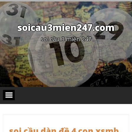
Skip
to
content
soicau3mien247.com
soi cầu 3 miền 247
soi cầu dàn đề 4 con xsmb