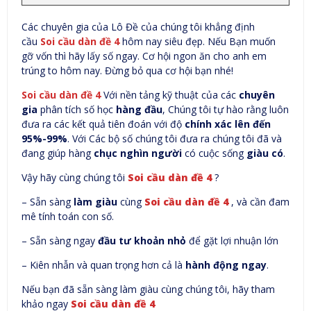
Các chuyên gia của Lô Đề của chúng tôi khẳng định
cầu
Soi cầu dàn đề 4
hôm nay siêu đẹp. Nếu Bạn muốn
gỡ vốn thì hãy lấy số ngay. Cơ hội ngon ăn cho anh em
trúng to hôm nay. Đừng bỏ qua cơ hội bạn nhé!
Soi cầu dàn đề 4
Với nền tảng kỹ thuật của các
chuyên
gia
phân tích số học
hàng đầu
, Chúng tôi tự hào rằng luôn
đưa ra các kết quả tiên đoán với độ
chính xác lên đến
95%-99%
. Với Các bộ số chúng tôi đưa ra chúng tôi đã và
đang giúp hàng
chục nghìn người
có cuộc sống
giàu có
.
Vậy hãy cùng chúng tôi
Soi cầu dàn đề 4
?
– Sẵn sàng
làm giàu
cùng
Soi cầu dàn đề 4
, và cần đam
mê tính toán con số.
– Sẵn sàng ngay
đầu tư khoản nhỏ
để gặt lợi nhuận lớn
– Kiên nhẫn và quan trọng hơn cả là
hành động ngay
.
Nếu bạn đã sẵn sàng làm giàu cùng chúng tôi, hãy tham
khảo ngay
Soi cầu dàn đề 4