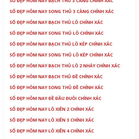
SỐ ĐẸP HÔM NAY BẠCH THỦ 3 CÀNG CHÍNH XÁC
SỐ ĐẸP HÔM NAY SONG THỦ 3 CÀNG CHÍNH XÁC
SỐ ĐẸP HÔM NAY BẠCH THỦ LÔ CHÍNH XÁC
SỐ ĐẸP HÔM NAY SONG THỦ LÔ CHÍNH XÁC
SỐ ĐẸP HÔM NAY BẠCH THỦ LÔ KÉP CHÍNH XÁC
SỐ ĐẸP HÔM NAY SONG THỦ LÔ KÉP CHÍNH XÁC
SỐ ĐẸP HÔM NAY BẠCH THỦ LÔ 2 NHÁY CHÍNH XÁC
SỐ ĐẸP HÔM NAY BẠCH THỦ ĐỀ CHÍNH XÁC
SỐ ĐẸP HÔM NAY SONG THỦ ĐỀ CHÍNH XÁC
SỐ ĐẸP HÔM NAY ĐỀ ĐẦU ĐUÔI CHÍNH XÁC
SỐ ĐẸP HÔM NAY LÔ XIÊN 2 CHÍNH XÁC
SỐ ĐẸP HÔM NAY LÔ XIÊN 3 CHÍNH XÁC
SỐ ĐẸP HÔM NAY LÔ XIÊN 4 CHÍNH XÁC