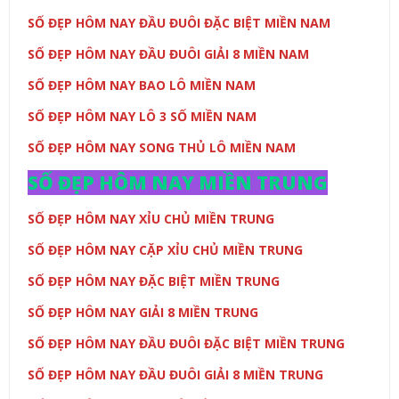
SỐ ĐẸP HÔM NAY ĐẦU ĐUÔI ĐẶC BIỆT MIỀN NAM
SỐ ĐẸP HÔM NAY ĐẦU ĐUÔI GIẢI 8 MIỀN NAM
SỐ ĐẸP HÔM NAY BAO LÔ MIỀN NAM
SỐ ĐẸP HÔM NAY LÔ 3 SỐ MIỀN NAM
SỐ ĐẸP HÔM NAY SONG THỦ LÔ MIỀN NAM
SỐ ĐẸP HÔM NAY MIỀN TRUNG
SỐ ĐẸP HÔM NAY XỈU CHỦ MIỀN TRUNG
SỐ ĐẸP HÔM NAY CẶP XỈU CHỦ MIỀN TRUNG
SỐ ĐẸP HÔM NAY ĐẶC BIỆT MIỀN TRUNG
SỐ ĐẸP HÔM NAY GIẢI 8 MIỀN TRUNG
SỐ ĐẸP HÔM NAY ĐẦU ĐUÔI ĐẶC BIỆT MIỀN TRUNG
SỐ ĐẸP HÔM NAY ĐẦU ĐUÔI GIẢI 8 MIỀN TRUNG