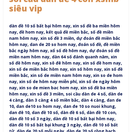
siêu vip
dàn đề 10 số bất bại hôm nay, xin số đề ba miền hôm
nay, đề hom nay, kết quả đề miền bắc, số đề miền
nam hôm nay, xin số đề 3 miền, dự đoán đề miền bắc
hôm nay, dan de 20 so hom nay, đoán số đề, đề miền
bắc ngày hôm nay, xổ số đề hôm nay, dự đoán số đề
miền nam hôm nay, dàn 64 số đánh quanh năm, xin
số đề hôm nay, xin sô đê hôm nay, xin số đề hom nay,
xin số de miền bắc hôm nay, xin số hôm nay, xin số đề
miền bắc, xin số de miền nam hôm nay, xin so de hom
nay, xin số de hôm nay miễn phí, xin số de ngày hôm
nay, xin so de mien bac hom nay, xin số đề ba miền
hôm nay, xin số đề 3 miền, soi cầu dàn de 4 số, dàn de
4 càng, dàn 3 càng 4 số miền bắc, dàn 4 càng, dan de
10, dan de10 so hom nay, dan đe 10 so nuoi khung,
dan đê 10, dan đề 10 số, dàn đề 6 số, dàn đề 10 con,
dàn đề 10 số 3 ngày, dàn đề 10 số bất bại hôm nay,
dàn đề 10 số bất bại khung 3 ngày, dàn đề 10 số bất
tử, dàn de 20 số mỗi ngày, dàn de 20 số rồng bạch