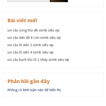
miền
bắc
cầu
ngon
lắm
Bài viết mới
soi cầu song thủ đề xsmb siêu vip
soi cầu dàn đề 8 con xsmb siêu vip
soi cầu lô xiên 2 xsmb siêu vip
soi cầu lô xiên 4 xsmb siêu vip
soi cầu bạch thủ lô 2 nháy xsmb siêu vip
Phản hồi gần đây
Không có bình luận nào để hiển thị.