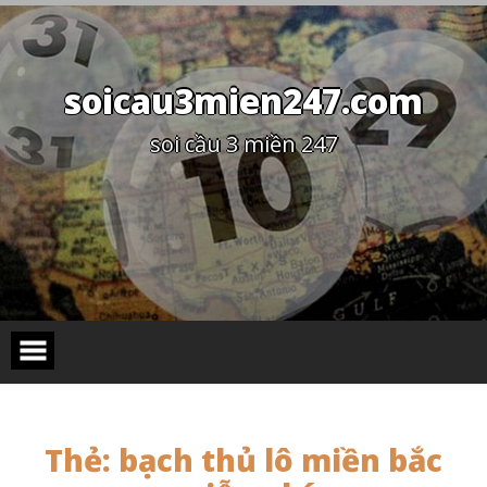
Skip
to
content
soicau3mien247.com
soi cầu 3 miền 247
Thẻ:
bạch thủ lô miền bắc