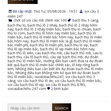
đã câp nhật:
Thứ Tư, 05/08/2026 - 19:51
soi cầu 3
miền 247
chốt số soi cầu mb chính xác 100
bach thu 3 cang
,
bạch thu lo
,
bạch thủ lô 2 nháy
,
bạch thủ lô 2 nháy hôm
nay
,
bạch thủ lô 2 nháy miền bắc
,
bach thu lo chuan
,
bach
thu lo com
,
bạch thủ lô hôm nay miền bắc
,
bạch thủ lô
miền bắc
,
bach thủ lô miền bắc hôm nay
,
bạch thủ lô miền
bắc hôm nay
,
Bạch thủ lô miền bắc là gì
,
bạch thủ lô miền
bắc miễn phí
,
bạch thủ lô miễn phí
,
bach thu lo vip
,
bạch
thủ lô vip miền bắc
,
bạch thủ lô vip miền bắc hôm nay
,
bạch thủ lô xiên
,
cau bach thu mb
,
câu bạch thủ mb
,
cau lo
bạch thu
,
cầu lô bạch thủ
,
cầu vip bạch thủ mb
,
dự đoán
bạch thủ lô miền bắc
,
Hướng dẫn bạn cách đưa ra dự đoán
kết quả bạch thủ lô miền bắc chính xác
,
lô kép rồng bạch
kim
,
Những điều bạn cần biết khi dự đoán bạch thủ lô miền
bắc
,
Những điều bạn không nên bỏ qua khi dự đoán bạch
thủ lô miền bắc
,
nuoilobachthu247
,
soi cầu bạch thủ 3
càng
,
soi cầu bạch thủ lô de
,
soi cầu bạch thủ lô miền bắc
,
soi cầu bạch thủ lô vip
,
soi cầu lô bạch thủ 8785
,
ở
soicaubachthu 247 com
2 bình luận
dự
đoán
bạch
thủ
SEARCH
lô