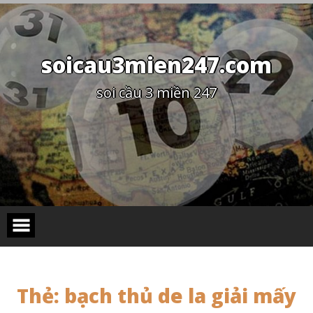
Skip
to
content
soicau3mien247.com
soi cầu 3 miền 247
Thẻ:
bạch thủ de la giải mấy