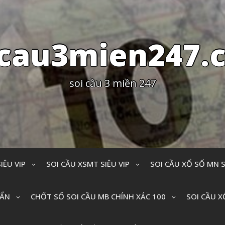
icau3mien247.
soi cầu 3 miền 247
IÊU VIP
SOI CẦU XSMT SIÊU VIP
SOI CẦU XỔ SỐ MN 
UẨN
CHỐT SỐ SOI CẦU MB CHÍNH XÁC 100
SOI CẦU X