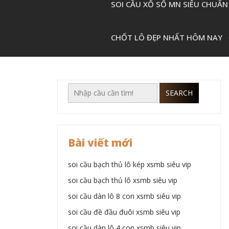
SOI CẦU XỔ SỐ MN SIÊU CHUẨN
CHỐT LÔ ĐẸP NHẤT HÔM NAY
SEARCH
Bài viết mới
soi cầu bạch thủ lô kép xsmb siêu vip
soi cầu bạch thủ lô xsmb siêu vip
soi cầu dàn lô 8 con xsmb siêu vip
soi cầu đề đầu đuôi xsmb siêu vip
soi cầu dàn lô 4 con xsmb siêu vip