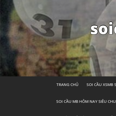
Skip
to
content
so
TRANG CHỦ
SOI CẦU XSMB S
SOI CẦU MB HÔM NAY SIÊU CH