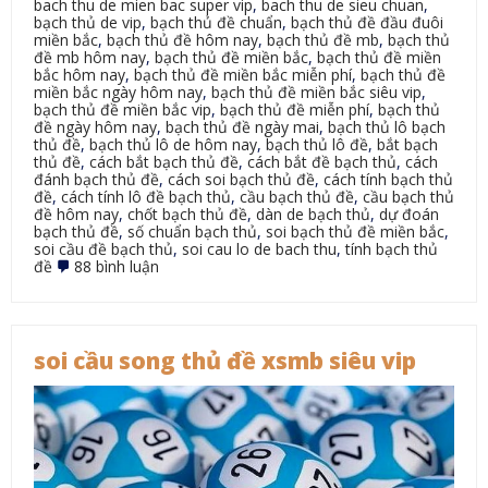
bach thu de mien bac super vip
,
bach thu de sieu chuan
,
bạch thủ de vip
,
bạch thủ đề chuẩn
,
bạch thủ đề đầu đuôi
miền bắc
,
bạch thủ đề hôm nay
,
bạch thủ đề mb
,
bạch thủ
đề mb hôm nay
,
bạch thủ đề miền bắc
,
bạch thủ đề miền
bắc hôm nay
,
bạch thủ đề miền bắc miễn phí
,
bạch thủ đề
miền bắc ngày hôm nay
,
bạch thủ đề miền bắc siêu vip
,
bạch thủ đề miền bắc vip
,
bạch thủ đề miễn phí
,
bạch thủ
đề ngày hôm nay
,
bạch thủ đề ngày mai
,
bạch thủ lô bạch
thủ đề
,
bạch thủ lô de hôm nay
,
bạch thủ lô đề
,
bắt bạch
thủ đề
,
cách bắt bạch thủ đề
,
cách bắt đề bạch thủ
,
cách
đánh bạch thủ đề
,
cách soi bạch thủ đề
,
cách tính bạch thủ
đề
,
cách tính lô đề bạch thủ
,
cầu bạch thủ đề
,
cầu bạch thủ
đề hôm nay
,
chốt bạch thủ đề
,
dàn de bạch thủ
,
dự đoán
bạch thủ đề
,
số chuẩn bạch thủ
,
soi bạch thủ đề miền bắc
,
soi cầu đề bạch thủ
,
soi cau lo de bach thu
,
tính bạch thủ
ở
đề
88 bình luận
soi
cầu
song
thủ
lô
soi cầu song thủ đề xsmb siêu vip
xsmb
siêu
vip