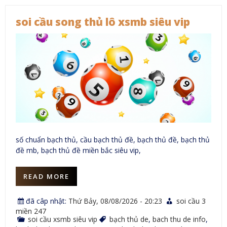
soi cầu song thủ lô xsmb siêu vip
số chuẩn bạch thủ, cầu bạch thủ đề, bạch thủ đề, bạch thủ
đề mb, bạch thủ đề miền bắc siêu vip,
READ MORE
đã câp nhật:
Thứ Bảy, 08/08/2026 - 20:23
soi cầu 3
miền 247
soi cầu xsmb siêu vip
bạch thủ de
,
bach thu de info
,