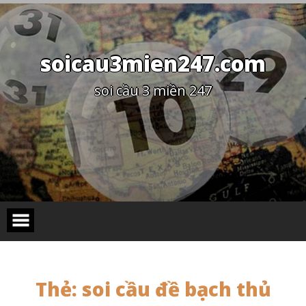
Skip
to
content
soicau3mien247.com
soi cầu 3 miền 247
Thẻ:
soi cầu đề bạch thủ