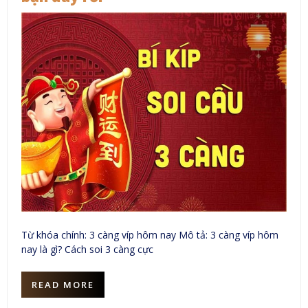
lớn
đánh
bại
chủ
đề
Từ khóa chính: 3 càng víp hôm nay Mô tả: 3 càng víp hôm
nay là gì? Cách soi 3 càng cực
READ MORE