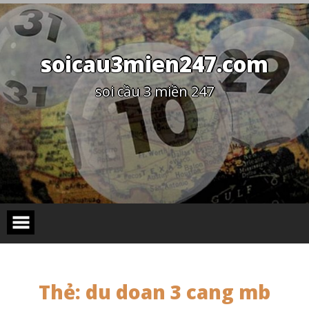
Skip
to
content
soicau3mien247.com
soi cầu 3 miền 247
Thẻ:
du doan 3 cang mb