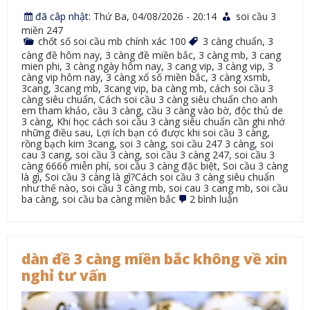
đã câp nhật:
Thứ Ba, 04/08/2026 - 20:14
soi cầu 3
miền 247
chốt số soi cầu mb chính xác 100
3 càng chuẩn
,
3
càng đề hôm nay
,
3 càng đề miền bắc
,
3 càng mb
,
3 cang
mien phi
,
3 càng ngày hôm nay
,
3 cang vip
,
3 càng vip
,
3
càng vip hôm nay
,
3 càng xổ số miền bắc
,
3 càng xsmb
,
3cang
,
3cang mb
,
3cang vip
,
ba càng mb
,
cách soi cầu 3
càng siêu chuẩn
,
Cách soi cầu 3 càng siêu chuẩn cho anh
em tham khảo
,
cầu 3 càng
,
cầu 3 càng vào bờ
,
độc thủ de
3 càng
,
Khi học cách soi cầu 3 càng siêu chuẩn cần ghi nhớ
những điều sau
,
Lợi ích bạn có được khi soi cầu 3 càng
,
rồng bạch kim 3cang
,
soi 3 càng
,
soi cầu 247 3 càng
,
soi
cau 3 cang
,
soi cầu 3 càng
,
soi cầu 3 càng 247
,
soi cầu 3
càng 6666 miễn phí
,
soi cầu 3 càng đặc biệt
,
Soi cầu 3 càng
là gì
,
Soi cầu 3 càng là gì?Cách soi cầu 3 càng siêu chuẩn
như thế nào
,
soi cầu 3 càng mb
,
soi cau 3 cang mb
,
soi cầu
ở
ba càng
,
soi cầu ba càng miền bắc
2 bình luận
cách
soi
cầu
3
càng
dàn đề 3 càng miền bắc không về xin
siêu
nghỉ tư vấn
chuẩn
theo
là
thắng