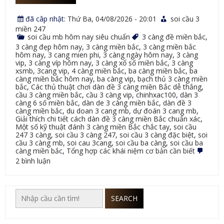
đã câp nhật:
Thứ Ba, 04/08/2026 - 20:01
soi cầu 3
miền 247
soi cầu mb hôm nay siêu chuẩn
3 càng đề miền bắc
,
3 càng đẹp hôm nay
,
3 càng miền bắc
,
3 càng miền bắc
hôm nay
,
3 cang mien phi
,
3 càng ngày hôm nay
,
3 càng
vip
,
3 càng víp hôm nay
,
3 càng xổ số miền bắc
,
3 càng
xsmb
,
3cang vip
,
4 càng miền bắc
,
ba càng miền bắc
,
ba
càng miền bắc hôm nay
,
ba càng vip
,
bạch thủ 3 càng miền
bắc
,
Các thủ thuật chơi dàn đề 3 càng miền Bắc dễ thắng
,
cầu 3 càng miền bắc
,
cầu 3 càng vip
,
chinhxac100
,
dàn 3
càng 6 số miền bắc
,
dàn de 3 càng miền bắc
,
dàn đề 3
càng miền bắc
,
du doan 3 cang mb
,
dự đoán 3 cang mb
,
Giải thích chi tiết cách dàn đề 3 càng miền Bắc chuẩn xác
,
Một số kỹ thuật đánh 3 càng miền Bắc chắc tay
,
soi cầu
247 3 càng
,
soi cầu 3 càng 247
,
soi cầu 3 càng đặc biệt
,
soi
cầu 3 càng mb
,
soi cau 3cang
,
soi cầu ba càng
,
soi cầu ba
càng miền bắc
,
Tổng hợp các khái niệm cơ bản cần biết
ở
2 bình luận
dàn
đề
3
càng
SEARCH
miền
bắc
không