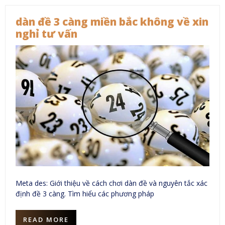
dàn đề 3 càng miền bắc không về xin
nghỉ tư vấn
Meta des: Giới thiệu về cách chơi dàn đề và nguyên tắc xác
định đề 3 càng. Tìm hiểu các phương pháp
READ MORE