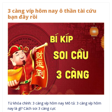
3 càng víp hôm nay ô thần tài cứu
bạn đây rồi
Từ khóa chính: 3 càng víp hôm nay Mô tả: 3 càng víp hôm
nay là gì? Cách soi 3 càng cực