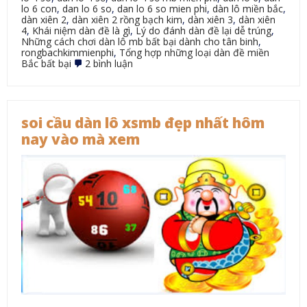
lo 6 con
,
dan lo 6 so
,
dan lo 6 so mien phi
,
dàn lô miền bắc
,
dàn xiên 2
,
dàn xiên 2 rồng bạch kim
,
dàn xiên 3
,
dàn xiên
4
,
Khái niệm dàn đề là gì
,
Lý do đánh dàn đề lại dễ trúng
,
Những cách chơi dàn lô mb bất bại dành cho tân binh
,
rongbachkimmienphi
,
Tổng hợp những loại dàn đề miền
ở
Bắc bất bại
2 bình luận
cách
chơi
dàn
lô
mb
soi cầu dàn lô xsmb đẹp nhất hôm
bất
nay vào mà xem
bại
mời
anh
em
lựa
chọn