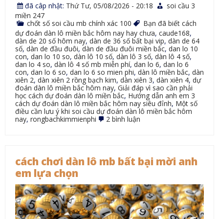
đã câp nhật:
Thứ Tư, 05/08/2026 - 20:18
soi cầu 3
miền 247
chốt số soi cầu mb chính xác 100
Bạn đã biết cách
dự đoán dàn lô miền bắc hôm nay hay chưa
,
caude168
,
dàn de 20 số hôm nay
,
dàn de 36 số bất bại vip
,
dàn de 64
số
,
dàn de đầu đuôi
,
dàn de đầu đuôi miền bắc
,
dan lo 10
con
,
dan lo 10 so
,
dàn lô 10 số
,
dàn lô 3 số
,
dàn lô 4 số
,
dan lo 4 so
,
dàn lô 4 số mb miễn phí
,
dan lo 6
,
dan lo 6
con
,
dan lo 6 so
,
dan lo 6 so mien phi
,
dàn lô miền bắc
,
dàn
xiên 2
,
dàn xiên 2 rồng bạch kim
,
dàn xiên 3
,
dàn xiên 4
,
dự
đoán dàn lô miền bắc hôm nay
,
Giải đáp vì sao cần phải
học cách dự đoán dàn lô miền bắc
,
Hướng dẫn anh em 3
cách dự đoán dàn lô miền bắc hôm nay siêu đỉnh
,
Một số
điều cần lưu ý khi soi cầu dự đoán dàn lô miền bắc hôm
ở
nay
,
rongbachkimmienphi
2 bình luận
dự
đoán
dàn
lô
miền
cách chơi dàn lô mb bất bại mời anh
bắc
em lựa chọn
hôm
nay
chốt
số
giờ
vàng