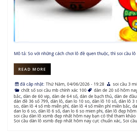
Mô tả: So với những cách chơi lô đề quen thuộc, thì soi cầu
READ MORE
đã câp nhật:
Thứ Năm, 04/06/2026 - 19:28
soi cầu 3 m
chốt số soi cầu mb chính xác 100
dàn de 20 số hôm na
bắc
,
dàn de 60 vip
,
dàn de 64 số
,
dàn de bạch thủ
,
dàn de đầu
dàn đề 36 số 799
,
dàn lô
,
dan lo 10 so
,
dàn lô 10 số
,
dàn lô 3 
so
,
dàn lô 4 số mb miễn phí
,
dàn lô 4 số miền phí miền bắc
,
da
dan lo 6 so
,
dàn lô 6 số
,
dan lo 6 so mien phi
,
dàn lô đẹp hôm
soi cầu dàn lô xsmb đẹp nhất hôm nay bạn có thể tham khảo
Soi cầu dàn lô xsmb đẹp nhất hôm nay cực chuẩn xác
,
Soi cầ