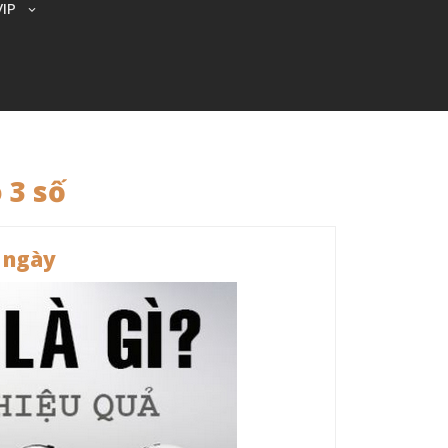
IP
 3 số
u ngày