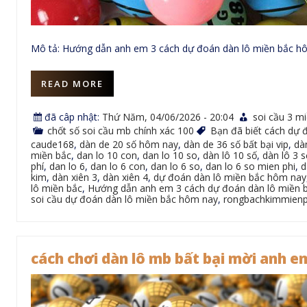
Mô tả: Hướng dẫn anh em 3 cách dự đoán dàn lô miền bắc h
READ MORE
đã câp nhật:
Thứ Năm, 04/06/2026 - 20:04
soi cầu 3 m
chốt số soi cầu mb chính xác 100
Bạn đã biết cách dự 
caude168
,
dàn de 20 số hôm nay
,
dàn de 36 số bất bại vip
,
dà
miền bắc
,
dan lo 10 con
,
dan lo 10 so
,
dàn lô 10 số
,
dàn lô 3 s
phí
,
dan lo 6
,
dan lo 6 con
,
dan lo 6 so
,
dan lo 6 so mien phi
,
d
kim
,
dàn xiên 3
,
dàn xiên 4
,
dự đoán dàn lô miền bắc hôm nay
lô miền bắc
,
Hướng dẫn anh em 3 cách dự đoán dàn lô miền b
soi cầu dự đoán dàn lô miền bắc hôm nay
,
rongbachkimmienp
cách chơi dàn lô mb bất bại mời anh e