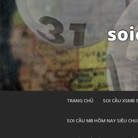
Skip
to
content
so
TRANG CHỦ
SOI CẦU XSMB S
SOI CẦU MB HÔM NAY SIÊU CH