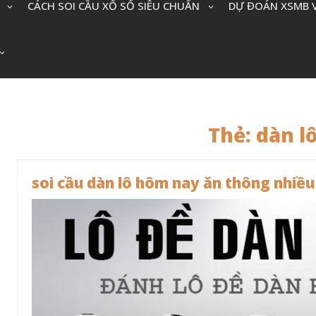
CÁCH SOI CẦU XỔ SỐ SIÊU CHUẨN
DỰ ĐOÁN XSMB V
Thẻ:
dàn lô
soi cầu dàn lô hôm nay ăn thông nhiề