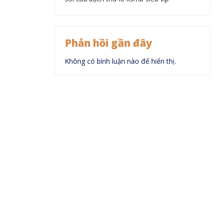
Phản hồi gần đây
Không có bình luận nào để hiển thị.