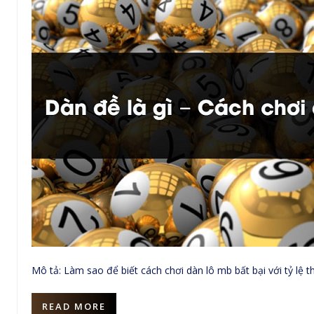
Mô tả: Làm sao để biết cách chơi dàn lô mb bất bại với tỷ lệ t
READ MORE