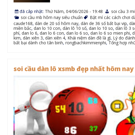
đã câp nhật:
Thứ Năm, 04/06/2026 - 19:48
soi cầu 3 m
soi cầu mb hôm nay siêu chuẩn
Bật mí các cách chơi d
caude168
,
dàn de 20 số hôm nay
,
dàn de 36 số bất bại vip
,
dà
miền bắc
,
dan lo 10 con
,
dàn lô 10 số
,
dan lo 10 so
,
dàn lô 3 s
phí
,
dan lo 6
,
dan lo 6 con
,
dan lo 6 so
,
dan lo 6 so mien phi
,
d
kim
,
dàn xiên 3
,
dàn xiên 4
,
Khái niệm dàn đề là gì
,
Lý do đánh 
bất bại dành cho tân binh
,
rongbachkimmienphi
,
Tổng hợp nhữ
soi cầu dàn lô xsmb đẹp nhất hôm na