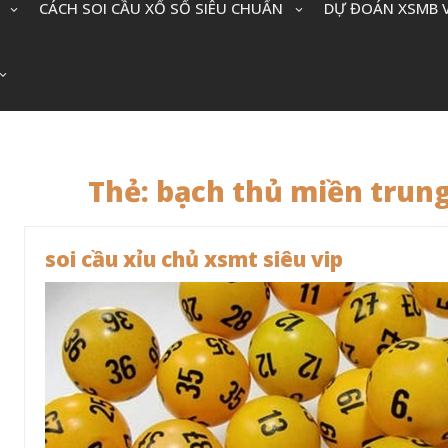
CÁCH SOI CẦU XỔ SỐ SIÊU CHUẨN
DỰ ĐOÁN XSMB V
Thẻ:
bạch thủ miền trun
soi cầu xỉu chủ xsmt siêu vip