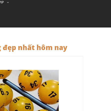
IP
g đẹp nhất hôm nay