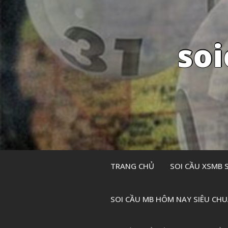
Skip
to
content
so
TRANG CHỦ
SOI CẦU XSMB S
SOI CẦU MB HÔM NAY SIÊU CH