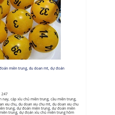
ự đoán miền trung, du doan mt, dự đoán
n 247
m nay
,
cặp xỉu chủ miền trung
,
cầu miền trung
,
an xiu chu
,
du doan xiu chu mt
,
du doan xiu chu
iền trung
,
dự đoán miền trung
,
dự đoán miền
miền trung
,
dự đoán xỉu chủ miền trung hôm