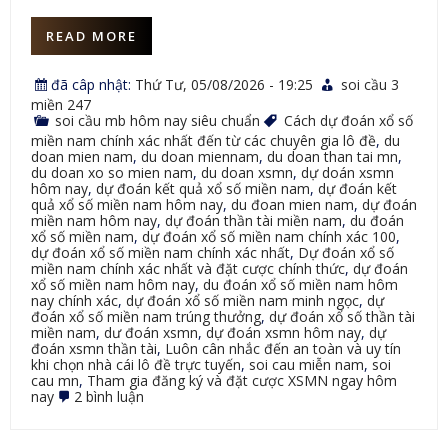
READ MORE
đã câp nhật:
Thứ Tư, 05/08/2026 - 19:25
soi cầu 3
miền 247
soi cầu mb hôm nay siêu chuẩn
Cách dự đoán xổ số
miền nam chính xác nhất đến từ các chuyên gia lô đề
,
du
doan mien nam
,
du doan miennam
,
du doan than tai mn
,
du doan xo so mien nam
,
du doan xsmn
,
dự doán xsmn
hôm nay
,
dự đoán kết quả xổ số miền nam
,
dự đoán kết
quả xổ số miền nam hôm nay
,
du đoan mien nam
,
dự đoán
miền nam hôm nay
,
dự đoán thần tài miền nam
,
du đoán
xổ số miền nam
,
dự đoán xổ số miền nam chính xác 100
,
dự đoán xổ số miền nam chính xác nhất
,
Dự đoán xổ số
miền nam chính xác nhất và đặt cược chính thức
,
dự đoán
xổ số miền nam hôm nay
,
du đoán xổ số miền nam hôm
nay chính xác
,
dự đoán xổ số miền nam minh ngọc
,
dự
đoán xổ số miền nam trúng thưởng
,
dự đoán xổ số thần tài
miền nam
,
dư đoán xsmn
,
dự đoán xsmn hôm nay
,
dự
đoán xsmn thần tài
,
Luôn cân nhắc đến an toàn và uy tín
khi chọn nhà cái lô đề trực tuyến
,
soi cau miễn nam
,
soi
cau mn
,
Tham gia đăng ký và đặt cược XSMN ngay hôm
ở
nay
2 bình luận
dự
đoán
xổ