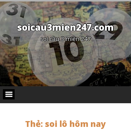
Skip
to
content
soicau3mien247.com
soi cầu 3 miền 247
Thẻ:
soi lô hôm nay