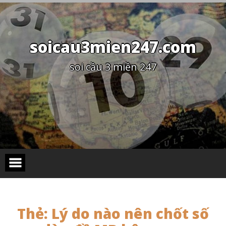
Skip
to
content
soicau3mien247.com
soi cầu 3 miền 247
Thẻ:
Lý do nào nên chốt số