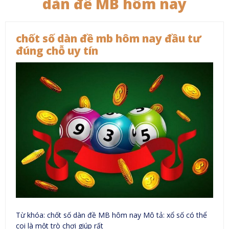
dàn đề MB hôm nay
chốt số dàn đề mb hôm nay đầu tư
đúng chỗ uy tín
Từ khóa: chốt số dàn đề MB hôm nay Mô tả: xổ số có thể
coi là một trò chơi giúp rất