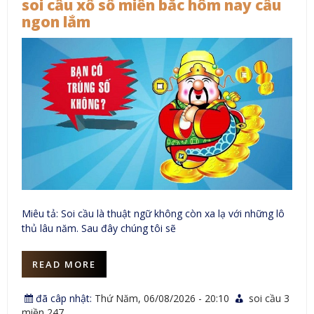
soi cầu xổ số miền bắc hôm nay cầu
bắc
ngon lắm
chào
ae
lấy
số
đẹp
Miêu tả: Soi cầu là thuật ngữ không còn xa lạ với những lô
thủ lâu năm. Sau đây chúng tôi sẽ
READ MORE
đã câp nhật:
Thứ Năm, 06/08/2026 - 20:10
soi cầu 3
miền 247