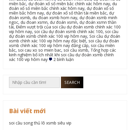
miền bắc
,
dự đoán xổ số miền bắc chính xác hôm nay
,
du
đoán xổ số miền bắc chính xác hôm nay
,
dự đoán xổ số
miền bắc hôm nay
,
dự đoán xổ số thần tài miền bắc
,
dự
đoán xsmb
,
du đoan xsmb hom nay
,
dự đoán xsmb minh
ngoc
,
du đoan xsmn
,
dư đoán xsmn
,
dự đoán xsmn thần
tài
,
Điểm vượt trội của soi cầu dự đoán xsmb chính xác 100
vip hôm nay
,
soi cầu dự đoán xsmb chính xác 100
,
soi cầu
dự đoán xsmb chính xác 100 vip hôm nay
,
Soi cầu dự đoán
xsmb chính xác 100 vip hôm nay đặc biệt
,
soi cầu dự đoán
xsmb chính xác 100 vip hôm nay đẳng cấp
,
soi cầu miền
bắc
,
soi cau xo so mien bac
,
soi cầu xsmb
,
Tổng hợp các
kinh nghiệm bổ ích nhất khi soi cầu dự đoán xsmb chính
ở
xác 100 vip hôm nay
2 bình luận
soi
cầu
dự
đoán
SEARCH
xsmb
chính
xác
100
vip
hôm
Bài viết mới
nay
chuẩn
nhất
soi cầu song thủ lô xsmb siêu vip