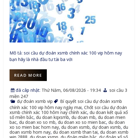
lắm
Mô tả: soi cầu dự đoán xsmb chính xác 100 vip hôm nay
bạn hãy là nhà đầu tư tài ba với
READ MORE
đã câp nhật:
Thứ Năm, 06/08/2026 - 19:34
soi cầu 3
miền 247
dự đoán xsmb vip
Bí quyết soi cầu dự đoán xsmb
chính xác 100 vip hôm nay ngày mai
,
Chốt soi cầu dự đoán
xsmb chính xác 100 hôm nay chính xác
,
du doan kết quả xổ
số miền bắc
,
du doan kqxsmb
,
du doan mb
,
du doan mien
bac
,
du doan xo so mb
,
du doan xo so mien bac
,
du doan
xo so mien bac hom nay
,
du doan xsmb
,
dự doan xsmb
,
du
doan xsmb hom nay
,
du doan xsmb than tai
,
du doan xsmb
win 2888
,
du doan xsmn
,
du đoán miền bắc
,
dự đoán xổ số