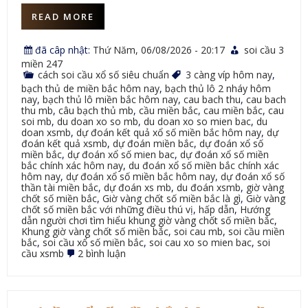
READ MORE
đã câp nhật:
Thứ Năm, 06/08/2026 - 20:17
soi cầu 3
miền 247
cách soi cầu xổ số siêu chuẩn
3 càng víp hôm nay
,
bạch thủ de miền bắc hôm nay
,
bạch thủ lô 2 nháy hôm
nay
,
bạch thủ lô miền bắc hôm nay
,
cau bach thu
,
cau bach
thu mb
,
câu bạch thủ mb
,
cầu miền bắc
,
cau miền bắc
,
cau
soi mb
,
du doan xo so mb
,
du doan xo so mien bac
,
du
doan xsmb
,
dự đoán kết quả xổ số miền bắc hôm nay
,
dự
đoán kết quả xsmb
,
dự đoán miền bắc
,
dự đoán xổ số
miền bắc
,
dự đoán xổ số mien bac
,
dự đoán xổ số miền
bắc chính xác hôm nay
,
du đoán xổ số miền bắc chính xác
hôm nay
,
dự đoán xổ số miền bắc hôm nay
,
dự đoán xổ số
thần tài miền bắc
,
dự đoán xs mb
,
du đoán xsmb
,
giờ vàng
chốt số miền bắc
,
Giờ vàng chốt số miền bắc là gì
,
Giờ vàng
chốt số miền bắc với những điều thú vị
,
hấp dẫn
,
Hướng
dẫn người chơi tìm hiểu khung giờ vàng chốt số miền bắc
,
Khung giờ vàng chốt số miền bắc
,
soi cau mb
,
soi cầu miền
bắc
,
soi cầu xổ số miền bắc
,
soi cau xo so mien bac
,
soi
ở
cầu xsmb
2 bình luận
giờ
vàng
chốt
số
miền