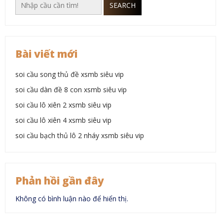
SEARCH
8
con
xsmb
siêu
vip
Bài viết mới
soi cầu song thủ đề xsmb siêu vip
soi cầu dàn đề 8 con xsmb siêu vip
soi cầu lô xiên 2 xsmb siêu vip
soi cầu lô xiên 4 xsmb siêu vip
soi cầu bạch thủ lô 2 nháy xsmb siêu vip
Phản hồi gần đây
Không có bình luận nào để hiển thị.