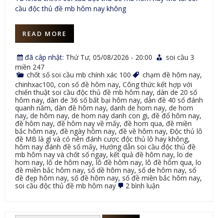
cầu độc thủ đề mb hôm nay không
READ MORE
đã câp nhật:
Thứ Tư, 05/08/2026 - 20:00
soi cầu 3
miền 247
chốt số soi cầu mb chính xác 100
chạm đề hôm nay
,
chinhxac100
,
con số đề hôm nay
,
Công thức kết hợp với
chiến thuật soi cầu độc thủ đề mb hôm nay
,
dàn de 20 số
hôm nay
,
dàn de 36 số bất bại hôm nay
,
dàn đề 40 số đánh
quanh năm
,
dàn đề hôm nay
,
danh de hom nay
,
de hom
nay
,
de hôm nay
,
de hom nay danh con gi
,
đề đổ hôm nay
,
đề hôm nay
,
đề hôm nay về mấy
,
đề hom qua
,
đề miền
bắc hôm nay
,
đề ngày hôm nay
,
đề về hôm nay
,
Độc thủ lô
đề MB là gì và có nên đánh cược độc thủ lô hay không
,
hôm nay đánh đề số mấy
,
Hướng dẫn soi cầu độc thủ đề
mb hôm nay và chốt số ngay
,
kết quả đề hôm nay
,
lo de
hom nay
,
lô de hôm nay
,
lô đề hôm nay
,
lô đề hôm qua
,
lo
đề miền bắc hôm nay
,
số dề hôm nay
,
số de hôm nay
,
số
đề đẹp hôm nay
,
số đề hôm nay
,
số đề miền bắc hôm nay
,
ở
soi cầu độc thủ đề mb hôm nay
2 bình luận
soi
cầu
độc
thủ