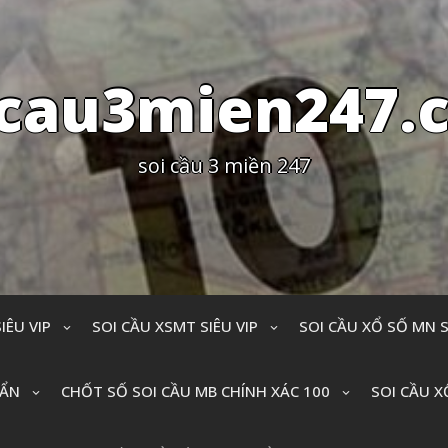
icau3mien247.
soi cầu 3 miền 247
IÊU VIP
SOI CẦU XSMT SIÊU VIP
SOI CẦU XỔ SỐ MN 
UẨN
CHỐT SỐ SOI CẦU MB CHÍNH XÁC 100
SOI CẦU X