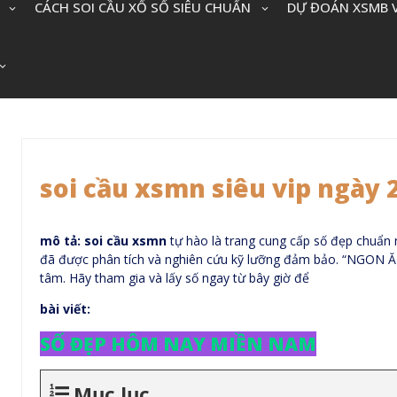
CÁCH SOI CẦU XỔ SỐ SIÊU CHUẨN
DỰ ĐOÁN XSMB V
soi cầu xsmn siêu vip ngày 
mô tả:
soi cầu xsmn
tự hào là trang cung cấp số đẹp chuẩn n
đã được phân tích và nghiên cứu kỹ lưỡng đảm bảo. “NGON 
tâm. Hãy tham gia và lấy số ngay từ bây giờ để
bài viết:
SỐ ĐẸP HÔM NAY MIỀN NAM
Mục lục