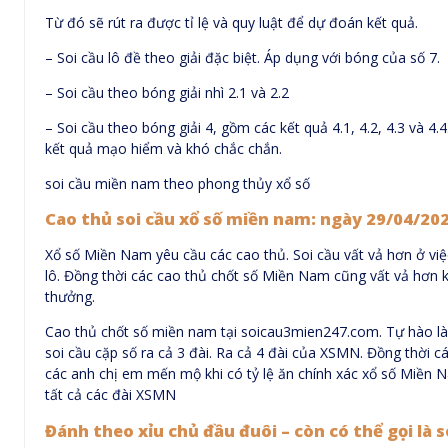
Từ đó sẽ rút ra được tỉ lệ và quy luật để dự đoán kết quả.
– Soi cầu lô đề theo giải đặc biệt. Áp dụng với bóng của số 7.
– Soi cầu theo bóng giải nhì 2.1 và 2.2
– Soi cầu theo bóng giải 4, gồm các kết quả 4.1, 4.2, 4.3 và 
kết quả mạo hiểm và khó chắc chắn.
soi cầu miền nam theo phong thủy xổ số
Cao thủ soi cầu xổ số miền nam: ngày 29/04/20
Xổ số Miền Nam yêu cầu các cao thủ. Soi cầu vất vả hơn ở việ
lô. Đồng thời các cao thủ chốt số Miền Nam cũng vất vả hơn k
thưởng.
Cao thủ chốt số miền nam tại soicau3mien247.com. Tự hào là 
soi cầu cặp số ra cả 3 đài. Ra cả 4 đài của XSMN. Đồng thời 
các anh chị em mến mộ khi có tỷ lệ ăn chính xác xổ số Miền 
tất cả các đài XSMN
Đánh theo xỉu chủ đầu đuôi – còn có thể gọi là 