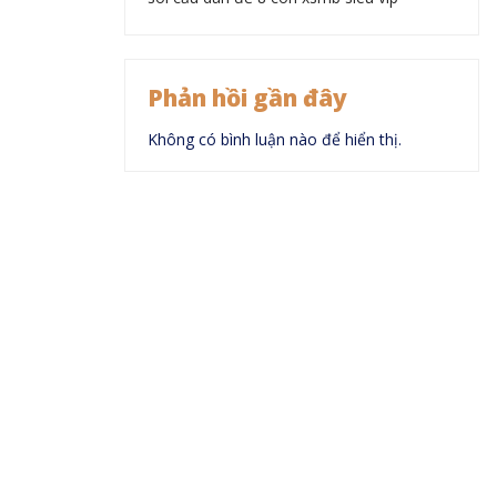
Phản hồi gần đây
Không có bình luận nào để hiển thị.