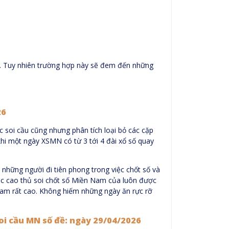
4.4. Tuy nhiên trường hợp này sẽ đem đến những
26
c soi cầu cũng nhưng phân tích loại bỏ các cặp
hi một ngày XSMN có từ 3 tới 4 đài xổ số quay
những người đi tiên phong trong việc chốt số và
các cao thủ soi chốt số Miền Nam của luôn được
Nam rất cao. Không hiếm những ngày ăn rực rỡ
soi cầu MN số đề: ngày 29/04/2026