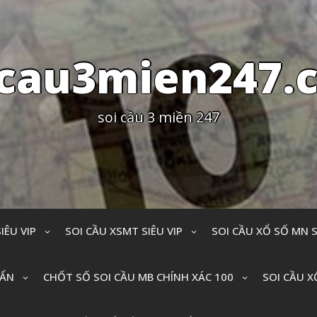
icau3mien247.
soi cầu 3 miền 247
IÊU VIP
SOI CẦU XSMT SIÊU VIP
SOI CẦU XỔ SỐ MN 
UẨN
CHỐT SỐ SOI CẦU MB CHÍNH XÁC 100
SOI CẦU X