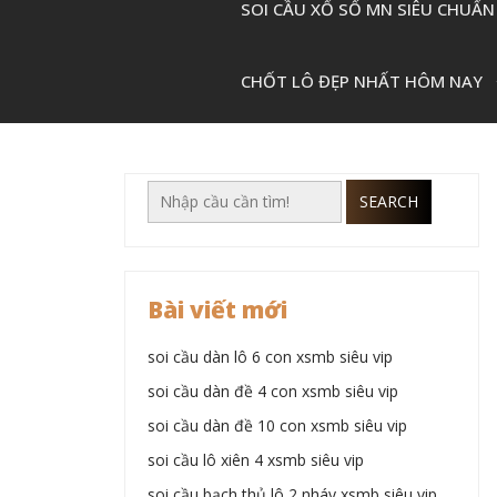
SOI CẦU XỔ SỐ MN SIÊU CHUẨN
CHỐT LÔ ĐẸP NHẤT HÔM NAY
SEARCH
Bài viết mới
soi cầu dàn lô 6 con xsmb siêu vip
soi cầu dàn đề 4 con xsmb siêu vip
soi cầu dàn đề 10 con xsmb siêu vip
soi cầu lô xiên 4 xsmb siêu vip
soi cầu bạch thủ lô 2 nháy xsmb siêu vip