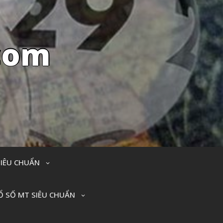
com
SIÊU CHUẨN
Ổ SỐ MT SIÊU CHUẨN