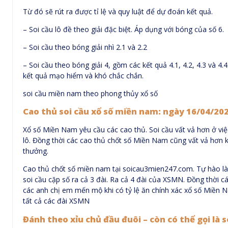
Từ đó sẽ rút ra được tỉ lệ và quy luật để dự đoán kết quả.
– Soi cầu lô đề theo giải đặc biệt. Áp dụng với bóng của số 6.
– Soi cầu theo bóng giải nhì 2.1 và 2.2
– Soi cầu theo bóng giải 4, gồm các kết quả 4.1, 4.2, 4.3 và 
kết quả mạo hiểm và khó chắc chắn.
soi cầu miền nam theo phong thủy xổ số
Cao thủ soi cầu xổ số miền nam: ngày 16/04/20
Xổ số Miền Nam yêu cầu các cao thủ. Soi cầu vất vả hơn ở việ
lô. Đồng thời các cao thủ chốt số Miền Nam cũng vất vả hơn k
thưởng.
Cao thủ chốt số miền nam tại soicau3mien247.com. Tự hào là 
soi cầu cặp số ra cả 3 đài. Ra cả 4 đài của XSMN. Đồng thời 
các anh chị em mến mộ khi có tỷ lệ ăn chính xác xổ số Miền 
tất cả các đài XSMN
Đánh theo xỉu chủ đầu đuôi – còn có thể gọi là 