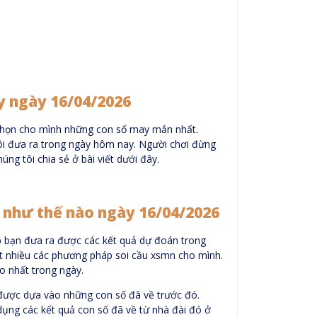
y ngày 16/04/2026
 chọn cho mình những con số may mắn nhất.
ôi đưa ra trong ngày hôm nay. Người chơi đừng
g tôi chia sẻ ở bài viết dưới đây.
 như thế nào ngày 16/04/2026
 bạn đưa ra được các kết quả dự đoán trong
hật nhiều các phương pháp soi cầu xsmn cho mình.
o nhất trong ngày.
 được dựa vào những con số đã về trước đó.
dụng các kết quả con số đã về từ nhà đài đó ở