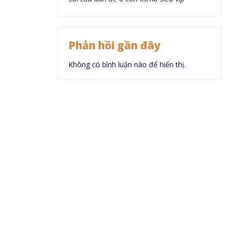
Phản hồi gần đây
Không có bình luận nào để hiển thị.