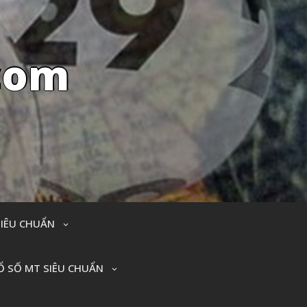
com
SIÊU CHUẨN
Ổ SỐ MT SIÊU CHUẨN