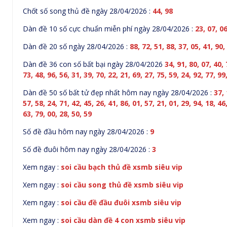
Chốt số song thủ đề ngày 28/04/2026 :
44, 98
Dàn đề 10 số cực chuẩn miễn phí ngày 28/04/2026 :
23, 07, 06
Dàn đề 20 số ngày 28/04/2026 :
88, 72, 51, 88, 37, 05, 41, 90,
Dàn đề 36 con số bất bại ngày 28/04/2026
34, 91, 80, 07, 40, 
73, 48, 96, 56, 31, 39, 70, 22, 21, 69, 27, 75, 59, 24, 92, 77, 99
Dàn đề 50 số bất tử đẹp nhất hôm nay ngày 28/04/2026 :
37, 
57, 58, 24, 71, 42, 45, 26, 41, 86, 01, 57, 21, 01, 29, 94, 18, 46
63, 79, 00, 28, 50, 59
Số đề đầu hôm nay ngày 28/04/2026 :
9
Số đề đuôi hôm nay ngày 28/04/2026 :
3
Xem ngay :
soi cầu bạch thủ đề xsmb siêu vip
Xem ngay :
soi cầu song thủ đề xsmb siêu vip
Xem ngay :
soi cầu đề đầu đuôi xsmb siêu vip
Xem ngay :
soi cầu dàn đề 4 con xsmb siêu vip