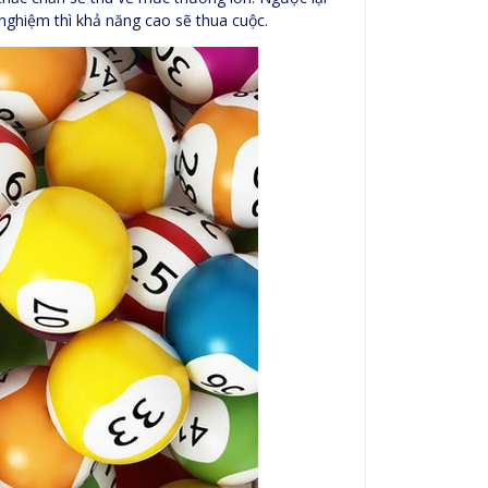
 nghiệm thì khả năng cao sẽ thua cuộc.