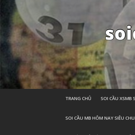
Skip
to
content
so
TRANG CHỦ
SOI CẦU XSMB S
SOI CẦU MB HÔM NAY SIÊU CH