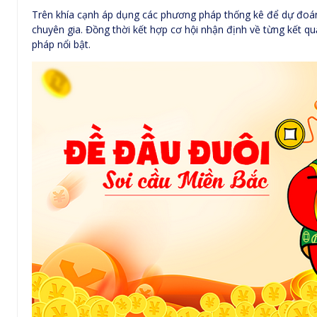
Trên khía cạnh áp dụng các phương pháp thống kê để dự đoán.
chuyên gia. Đồng thời kết hợp cơ hội nhận định về từng kết q
pháp nổi bật.