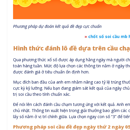
Phương pháp dự đoán kết quả đề đẹp cực chuẩn
»
chốt số soi cầu mb
Hình thức đánh lô đề dựa trên cầu ch
Qua phương thức xổ số được áp dụng hằng ngày mà người chơi
toán hàng tuần. Mức độ lựa chọn các thông tin nằm ở ngày th
được đánh giá ở tiêu chuẩn ổn định hơn.
Mục đích ban đầu của anh em nhằm nâng cao tỷ lệ trúng thưởn
cực kỳ kỹ lưỡng. Nếu bạn đang giám sát kết quả của ngày chủ 
trị soi cầu theo tính chuẩn xác.
Để nói lên cách đánh cầu chạm tương ứng với kết quả. Anh em
chủ nhật. Thông tin xuất hiện trong giải thưởng bao gồm các co
lấy số nằm ở vị trí chính giữa. Lựa chọn ngay con số “3” để ti
Phương pháp soi cầu đề đẹp ngày thứ 2 ngày 0