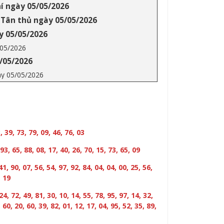
í ngày 05/05/2026
 Tân thủ ngày 05/05/2026
y 05/05/2026
/05/2026
/05/2026
gày 05/05/2026
, 39, 73, 79, 09, 46, 76, 03
 93, 65, 88, 08, 17, 40, 26, 70, 15, 73, 65, 09
41, 90, 07, 56, 54, 97, 92, 84, 04, 04, 00, 25, 56,
, 19
24, 72, 49, 81, 30, 10, 14, 55, 78, 95, 97, 14, 32,
, 60, 20, 60, 39, 82, 01, 12, 17, 04, 95, 52, 35, 89,