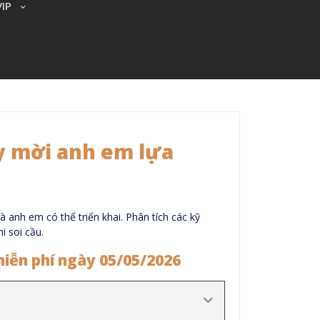
IP
y mời anh em lựa
 anh em có thể triển khai. Phân tích các kỹ
i soi cầu.
miễn phí ngày 05/05/2026