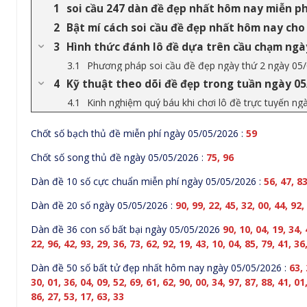
soi cầu 247 dàn đề đẹp nhất hôm nay miễn ph
Bật mí cách soi cầu đề đẹp nhất hôm nay cho
Hình thức đánh lô đề dựa trên cầu chạm ngà
Phương pháp soi cầu đề đẹp ngày thứ 2 ngày 05
Kỹ thuật theo dõi đề đẹp trong tuần ngày 05
Kinh nghiệm quý báu khi chơi lô đề trực tuyến n
Chốt số bạch thủ đề miễn phí ngày 05/05/2026 :
59
Chốt số song thủ đề ngày 05/05/2026 :
75, 96
Dàn đề 10 số cực chuẩn miễn phí ngày 05/05/2026 :
56, 47, 83
Dàn đề 20 số ngày 05/05/2026 :
90, 99, 22, 45, 32, 00, 44, 92,
Dàn đề 36 con số bất bại ngày 05/05/2026
90, 10, 04, 19, 34, 
22, 96, 42, 93, 29, 36, 73, 62, 92, 19, 43, 10, 04, 85, 79, 41, 36
Dàn đề 50 số bất tử đẹp nhất hôm nay ngày 05/05/2026 :
63, 
30, 01, 36, 04, 09, 52, 69, 61, 62, 90, 00, 34, 97, 87, 88, 41, 01
86, 27, 53, 17, 63, 33