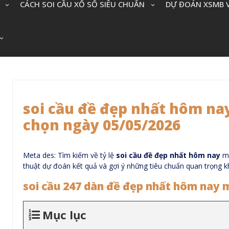
CÁCH SOI CẦU XỔ SỐ SIÊU CHUẨN
DỰ ĐOÁN XSMB V
soi cầu đề đẹp nhất hôm na
chọn ngày 05/05/2026
Meta des: Tìm kiếm về tỷ lệ
soi cầu đề đẹp nhất hôm nay
mà
thuật dự đoán kết quả và gợi ý những tiêu chuẩn quan trọng kh
soi cầu 247 dàn đề đẹp nhất hôm nay 
Mục lục