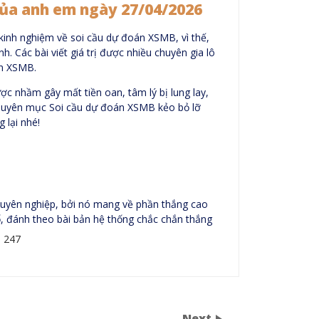
ủa anh em ngày 27/04/2026
 kinh nghiệm về soi cầu dự đoán XSMB, vì thế,
. Các bài viết giá trị được nhiều chuyên gia lô
án XSMB.
ược nhầm gây mất tiền oan, tâm lý bị lung lay,
 chuyên mục Soi cầu dự đoán XSMB kẻo bỏ lỡ
 lại nhé!
huyên nghiệp, bởi nó mang về phần thắng cao
, đánh theo bài bản hệ thống chắc chắn thắng
n 247
Next