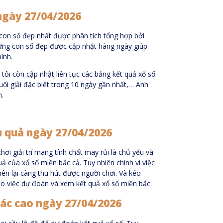
ngày 27/04/2026
on số đẹp nhất được phân tích tổng hợp bởi
hững con số đẹp được cập nhật hàng ngày giúp
ình.
tôi còn cập nhật liên tục các bảng kết quả xổ số
uối giải đặc biệt trong 10 ngày gần nhất,… Anh
h.
u quả ngày 27/04/2026
hơi giải trí mang tính chất may rủi là chủ yếu và
ả của xổ số miền bắc cả. Tuy nhiên chính vì việc
ên lại càng thu hút được người chơi. Và kéo
cho việc dự đoán và xem kết quả xổ số miền bắc.
ác cao ngày 27/04/2026