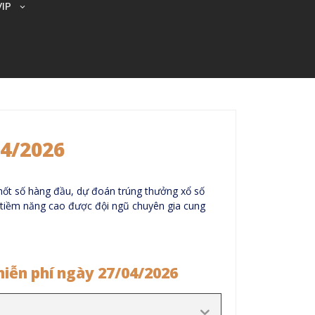
IP
4/2026
hốt số hàng đầu, dự đoán trúng thưởng xổ số
ó tiềm năng cao được đội ngũ chuyên gia cung
miễn phí ngày 27/04/2026