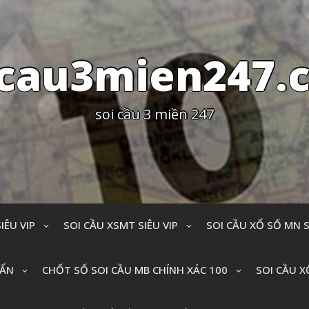
icau3mien247.
soi cầu 3 miền 247
IÊU VIP
SOI CẦU XSMT SIÊU VIP
SOI CẦU XỔ SỐ MN 
UẨN
CHỐT SỐ SOI CẦU MB CHÍNH XÁC 100
SOI CẦU X