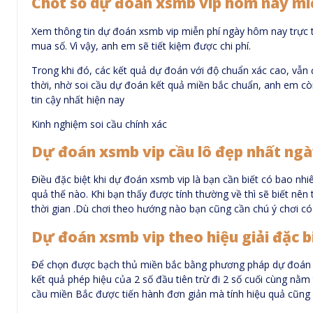
Chốt số dự đoán xsmb vip hôm nay mi
Xem thông tin dự đoán xsmb vip miễn phí ngày hôm nay trực t
mua số. Vì vậy, anh em sẽ tiết kiệm được chi phí.
Trong khi đó, các kết quả dự đoán với độ chuẩn xác cao, vẫn
thời, nhờ soi cầu dự đoán kết quả miền bắc chuẩn, anh em c
tin cậy nhất hiện nay
Kinh nghiệm soi cầu chính xác
Dự đoán xsmb vip cầu lô đẹp nhất ngà
Điều đặc biệt khi dự đoán xsmb vip là bạn cần biết có bao nhiê
quả thế nào. Khi bạn thấy được tính thường về thì sẽ biết nên 
thời gian .Dù chơi theo hướng nào bạn cũng cần chú ý chơi có 
Dự đoán xsmb vip theo hiệu giải đặc b
Để chọn được bạch thủ miền bắc bằng phương pháp dự đoán xsm
kết quả phép hiệu của 2 số đầu tiên trừ đi 2 số cuối cùng nằm 
cầu miền Bắc được tiến hành đơn giản mà tính hiệu quả cũng 