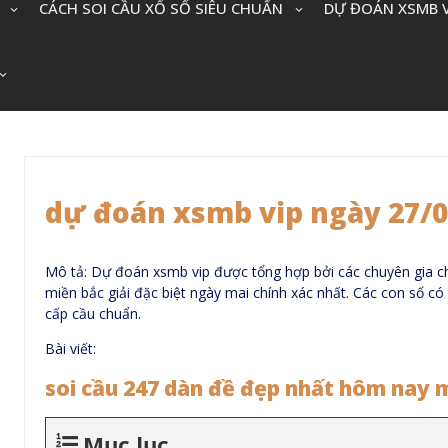
CÁCH SOI CẦU XỔ SỐ SIÊU CHUẨN
DỰ ĐOÁN XSMB V
dự đoán xsmb vip ngày 27/0
Mô tả: Dự đoán xsmb vip được tổng hợp bởi các chuyên gia c
miền bắc giải đặc biệt ngày mai chính xác nhất. Các con số c
cấp cầu chuẩn.
Bài viết:
soi cầu 247 dàn đề đẹp nhất hôm nay 
Mục lục