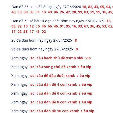
Dàn đề 36 con số bất bại ngày 27/04/2026
16, 82, 43, 05, 04, 
48, 39, 09, 93, 31, 10, 49, 06, 26, 42, 28, 99, 83, 29, 99, 18, 45
Dàn đề 50 số bất tử đẹp nhất hôm nay ngày 27/04/2026 :
16, 
65, 82, 10, 12, 56, 46, 66, 46, 91, 95, 16, 33, 67, 36, 45, 53, 02
17, 02, 58, 17, 45, 02
Số đề đầu hôm nay ngày 27/04/2026 :
8
Số đề đuôi hôm nay ngày 27/04/2026 :
0
Xem ngay :
soi cầu bạch thủ đề xsmb siêu vip
Xem ngay :
soi cầu song thủ đề xsmb siêu vip
Xem ngay :
soi cầu đề đầu đuôi xsmb siêu vip
Xem ngay :
soi cầu dàn đề 4 con xsmb siêu vip
Xem ngay :
soi cầu dàn đề 6 con xsmb siêu vip
Xem ngay :
soi cầu dàn đề 8 con xsmb siêu vip
Xem ngay :
soi cầu dàn đề 10 con xsmb siêu vip