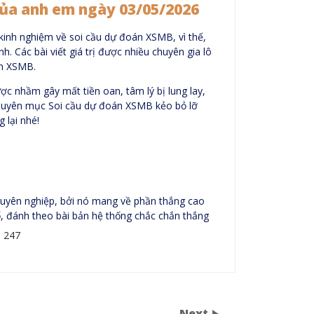
ủa anh em ngày 03/05/2026
 kinh nghiệm về soi cầu dự đoán XSMB, vì thế,
. Các bài viết giá trị được nhiều chuyên gia lô
án XSMB.
ược nhầm gây mất tiền oan, tâm lý bị lung lay,
 chuyên mục Soi cầu dự đoán XSMB kẻo bỏ lỡ
 lại nhé!
huyên nghiệp, bởi nó mang về phần thắng cao
, đánh theo bài bản hệ thống chắc chắn thắng
n 247
Next