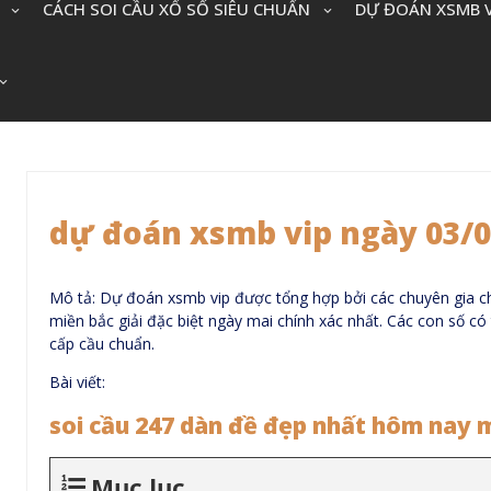
CÁCH SOI CẦU XỔ SỐ SIÊU CHUẨN
DỰ ĐOÁN XSMB V
dự đoán xsmb vip ngày 03/0
Mô tả: Dự đoán xsmb vip được tổng hợp bởi các chuyên gia c
miền bắc giải đặc biệt ngày mai chính xác nhất. Các con số c
cấp cầu chuẩn.
Bài viết:
soi cầu 247 dàn đề đẹp nhất hôm nay 
Mục lục