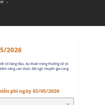
IP
5/2026
hốt số hàng đầu, dự đoán trúng thưởng xổ số
ó tiềm năng cao được đội ngũ chuyên gia cung
miễn phí ngày 03/05/2026