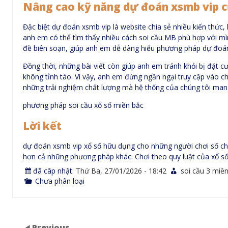
Nâng cao kỹ năng dự đoán xsmb vip c
Đặc biệt dự đoán xsmb vip là website chia sẻ nhiều kiến thức,
anh em có thể tìm thấy nhiều cách soi cầu MB phù hợp với mình
đề biên soạn, giúp anh em dễ dàng hiểu phương pháp dự đo
Đồng thời, những bài viết còn giúp anh em tránh khỏi bị đặt c
không tỉnh táo. Vì vậy, anh em đừng ngần ngại truy cập vào
những trải nghiệm chất lượng mà hệ thống của chúng tôi mang
phương pháp soi cầu xổ số miền bắc
Lời kết
dự đoán xsmb vip xổ số hữu dụng cho những người chơi số c
hơn cả những phương pháp khác. Chơi theo quy luật của xổ số
đã câp nhật:
Thứ Ba, 27/01/2026 - 18:42
soi cầu 3 miề
Chưa phân loại
Previous