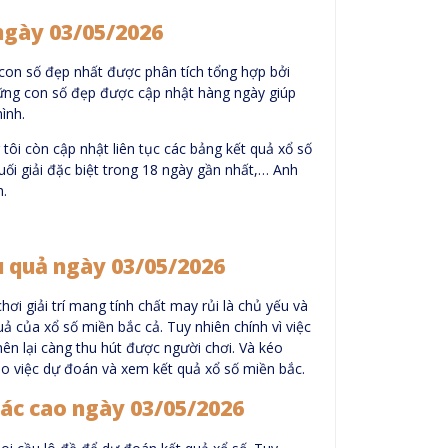
ngày 03/05/2026
on số đẹp nhất được phân tích tổng hợp bởi
hững con số đẹp được cập nhật hàng ngày giúp
ình.
tôi còn cập nhật liên tục các bảng kết quả xổ số
uối giải đặc biệt trong 18 ngày gần nhất,… Anh
h.
u quả ngày 03/05/2026
hơi giải trí mang tính chất may rủi là chủ yếu và
ả của xổ số miền bắc cả. Tuy nhiên chính vì việc
ên lại càng thu hút được người chơi. Và kéo
cho việc dự đoán và xem kết quả xổ số miền bắc.
ác cao ngày 03/05/2026