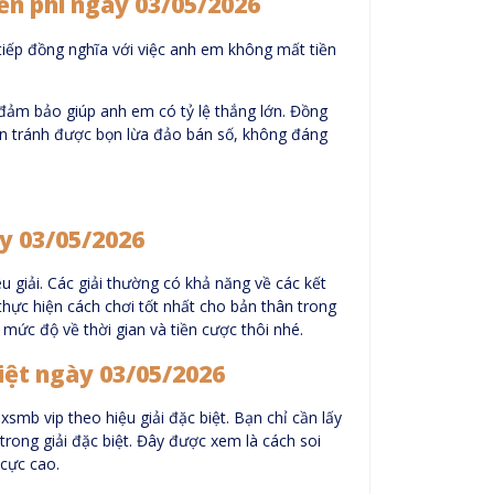
ễn phí ngày 03/05/2026
iếp đồng nghĩa với việc anh em không mất tiền
 đảm bảo giúp anh em có tỷ lệ thắng lớn. Đồng
òn tránh được bọn lừa đảo bán số, không đáng
y 03/05/2026
u giải. Các giải thường có khả năng về các kết
thực hiện cách chơi tốt nhất cho bản thân trong
mức độ về thời gian và tiền cược thôi nhé.
iệt ngày 03/05/2026
b vip theo hiệu giải đặc biệt. Bạn chỉ cần lấy
trong giải đặc biệt. Đây được xem là cách soi
cực cao.