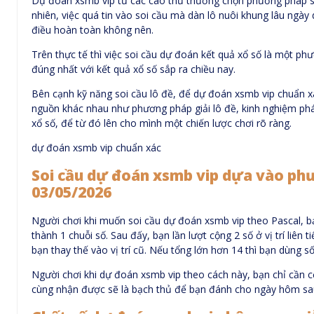
Dự đoán xsmb vip từ các cao thủ thường chọn phương pháp so
nhiên, việc quá tin vào soi cầu mà dàn lô nuôi khung lâu ngày 
điều hoàn toàn không nên.
Trên thực tế thì việc soi cầu dự đoán kết quả xổ số là một p
đúng nhất với kết quả xổ số sắp ra chiều nay.
Bên cạnh kỹ năng soi cầu lô đề, để dự đoán xsmb vip chuẩn xá
nguồn khác nhau như phương pháp giải lô đề, kinh nghiệm ph
xổ số, để từ đó lên cho mình một chiến lược chơi rõ ràng.
dự đoán xsmb vip chuẩn xác
Soi cầu dự đoán xsmb vip dựa vào ph
03/05/2026
Người chơi khi muốn soi cầu dự đoán xsmb vip theo Pascal, bạn
thành 1 chuỗi số. Sau đấy, bạn lần lượt cộng 2 số ở vị trí liên
bạn thay thế vào vị trí cũ. Nếu tổng lớn hơn 14 thì bạn dùng s
Người chơi khi dự đoán xsmb vip theo cách này, bạn chỉ cần c
cùng nhận được sẽ là bạch thủ để bạn đánh cho ngày hôm sa