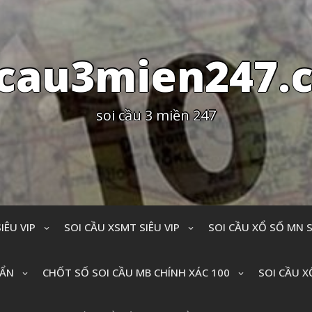
icau3mien247.
soi cầu 3 miền 247
IÊU VIP
SOI CẦU XSMT SIÊU VIP
SOI CẦU XỔ SỐ MN 
UẨN
CHỐT SỐ SOI CẦU MB CHÍNH XÁC 100
SOI CẦU X