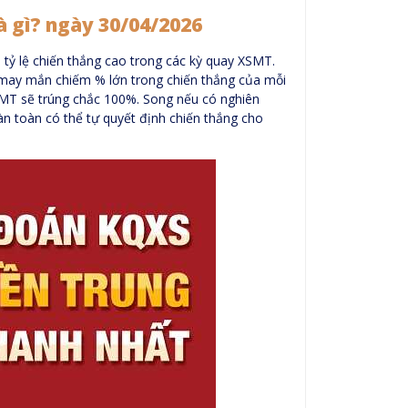
à gì? ngày 30/04/2026
tỷ lệ chiến thắng cao trong các kỳ quay XSMT.
ố may mắn chiếm % lớn trong chiến thắng của mỗi
XSMT sẽ trúng chắc 100%. Song nếu có nghiên
àn toàn có thể tự quyết định chiến thắng cho