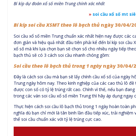
Bí kíp dự đoán xổ số miền Trung chính xác nhất
»
soi cầu xổ số mt si
Bí kíp soi cầu XSMT theo lô bạch thủ
ngày 30/04/2
Soi cầu xổ số miền Trung chuẩn xác nhất hiện nay được các ca
đơn giản và hiệu quả nhất đầu tiên phải kể đến bí kíp soi cầu 
xổ số mà khi lựa chọn bạn sẽ chọn số cho nhiều ngày tiếp th
bạch thủ sẽ có 3 cách soi cầu nhanh chóng gồm:
Soi cầu theo lô bạch thủ trong 1 ngày
ngày 30/04/
Đây là cách soi cầu mà bạn sẽ lấy chính cầu xổ số của ngày 
Trung ngày hôm nay. Theo kinh nghiệp của các cao thủ lô đề t
được con số có tỷ lệ trúng rất cao. Chính vì thế, nếu bạn đan
trong các ván soi cầu xổ số miền Trung thì hãy áp dụng ngay 
Thực hiện cách soi cầu lô bạch thủ trong 1 ngày hoàn toàn phù
nghĩa dù bạn chỉ mới là tân binh lần đầu tiếp xúc, trải nghiệm
thể soi cầu chuẩn xác với tỷ lệ trúng cực cao.