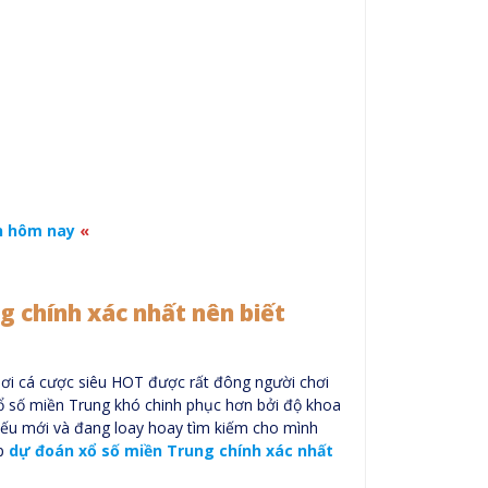
ẩn hôm nay
«
g chính xác nhất nên biết
hơi cá cược siêu HOT được rất đông người chơi
 xổ số miền Trung khó chinh phục hơn bởi độ khoa
hiếu mới và đang loay hoay tìm kiếm cho mình
íp
dự đoán xổ số miền Trung chính xác nhất