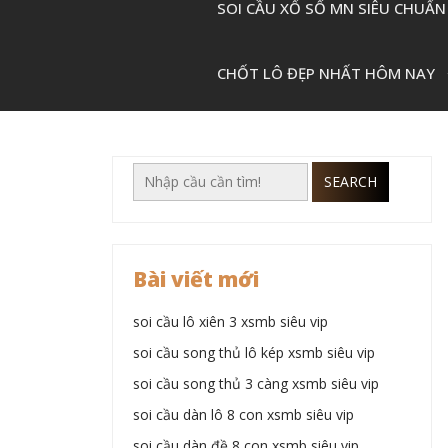
SOI CẦU XỔ SỐ MN SIÊU CHUẨN
CHỐT LÔ ĐẸP NHẤT HÔM NAY
SEARCH
Bài viết mới
soi cầu lô xiên 3 xsmb siêu vip
soi cầu song thủ lô kép xsmb siêu vip
soi cầu song thủ 3 càng xsmb siêu vip
soi cầu dàn lô 8 con xsmb siêu vip
soi cầu dàn đề 8 con xsmb siêu vip