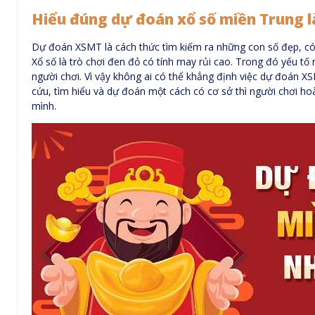
Hiểu đúng dự đoán xổ số miền Trung l
Dự đoán XSMT là cách thức tìm kiếm ra những con số đẹp, có 
Xổ số là trò chơi đen đỏ có tính may rủi cao. Trong đó yếu t
người chơi. Vì vậy không ai có thể khẳng định việc dự đoán 
cứu, tìm hiểu và dự đoán một cách có cơ sở thì người chơi ho
mình.