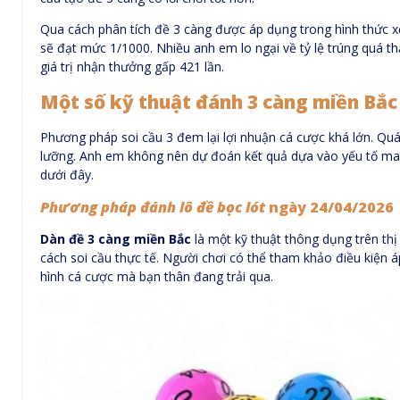
Qua cách phân tích đề 3 càng được áp dụng trong hình thức x
sẽ đạt mức 1/1000. Nhiều anh em lo ngại về tỷ lệ trúng quá th
giá trị nhận thưởng gấp 421 lần.
Một số kỹ thuật đánh 3 càng miền Bắc
Phương pháp soi cầu 3 đem lại lợi nhuận cá cược khá lớn. Quá 
lưỡng. Anh em không nên dự đoán kết quả dựa vào yếu tố may 
dưới đây.
Phương pháp đánh lô đề bọc lót
ngày 24/04/2026
Dàn đề 3 càng miền Bắc
là một kỹ thuật thông dụng trên thị
cách soi cầu thực tế. Người chơi có thể tham khảo điều kiện á
hình cá cược mà bạn thân đang trải qua.