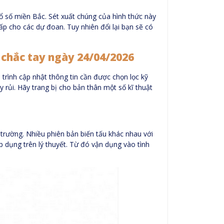
ổ số miền Bắc. Sét xuất chúng của hình thức này
ấp cho các dự đoan. Tuy nhiên đổi lại bạn sẽ có
 chắc tay ngày 24/04/2026
trình cập nhật thông tin cần được chọn lọc kỹ
rủi. Hãy trang bị cho bản thân một số kĩ thuật
 trường. Nhiều phiên bản biến tấu khác nhau với
p dụng trên lý thuyết. Từ đó vận dụng vào tình