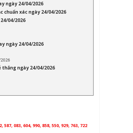
ay ngày 24/04/2026
Bắc chuẩn xác ngày 24/04/2026
 24/04/2026
tay ngày 24/04/2026
6
/2026
ễ thắng ngày 24/04/2026
2, 587, 083, 604, 990, 858, 550, 929, 763, 722