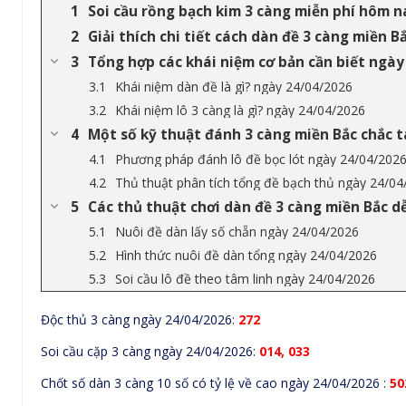
Soi cầu rồng bạch kim 3 càng miễn phí hôm n
Giải thích chi tiết cách dàn đề 3 càng miền 
Tổng hợp các khái niệm cơ bản cần biết ngày
Khái niệm dàn đề là gì? ngày 24/04/2026
Khái niệm lô 3 càng là gì? ngày 24/04/2026
Một số kỹ thuật đánh 3 càng miền Bắc chắc 
Phương pháp đánh lô đề bọc lót ngày 24/04/202
Thủ thuật phân tích tổng đề bạch thủ ngày 24/04
Các thủ thuật chơi dàn đề 3 càng miền Bắc d
Nuôi đề dàn lấy số chẵn ngày 24/04/2026
Hình thức nuôi đề dàn tổng ngày 24/04/2026
Soi cầu lô đề theo tâm linh ngày 24/04/2026
Độc thủ 3 càng ngày 24/04/2026:
272
Soi cầu cặp 3 càng ngày 24/04/2026:
014, 033
Chốt số dàn 3 càng 10 số có tỷ lệ về cao ngày 24/04/2026 :
50