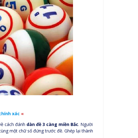
chính xác
«
 về cách đánh
dàn đề 3 càng miền Bắc
. Người
 cùng một chữ số đứng trước đề. Ghép lại thành