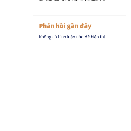
Phản hồi gần đây
Không có bình luận nào để hiển thị.