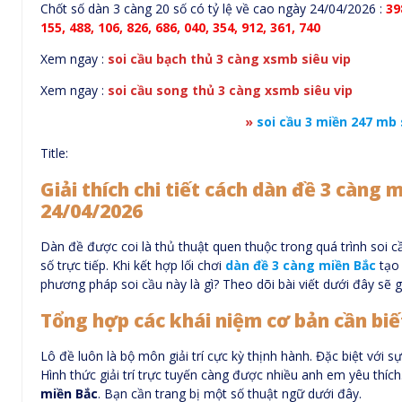
Chốt số dàn 3 càng 20 số có tỷ lệ về cao ngày 24/04/2026 :
39
155, 488, 106, 826, 686, 040, 354, 912, 361, 740
Xem ngay :
soi cầu bạch thủ 3 càng xsmb siêu vip
Xem ngay :
soi cầu song thủ 3 càng xsmb siêu vip
»
soi cầu 3 miền 247 mb
Title:
Giải thích chi tiết cách dàn đề 3 càng
24/04/2026
Dàn đề được coi là thủ thuật quen thuộc trong quá trình soi 
số trực tiếp. Khi kết hợp lối chơi
dàn đề 3 càng miền Bắc
tạo 
phương pháp soi cầu này là gì? Theo dõi bài viết dưới đây sẽ g
Tổng hợp các khái niệm cơ bản cần biế
Lô đề luôn là bộ môn giải trí cực kỳ thịnh hành. Đặc biệt với s
Hình thức giải trí trực tuyến càng được nhiều anh em yêu thích
miền Bắc
. Bạn cần trang bị một số thuật ngữ dưới đây.