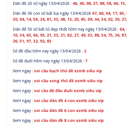
Dàn đề 20 số ngày 13/04/2026 :
40, 40, 08, 27, 88, 58, 06, 15,
Dàn đề 36 con số bất bại ngày 13/04/2026
67, 60, 04, 17, 65, 
30, 04, 14, 56, 24, 81, 33, 48, 13, 20, 65, 09, 44, 54, 02, 30, 27
Dàn đề 50 số bất tử đẹp nhất hôm nay ngày 13/04/2026 :
64, 
10, 34, 63, 66, 93, 21, 33, 21, 82, 27, 49, 53, 88, 54, 75, 36, 87
26, 51, 97, 32, 92, 83
Số đề đầu hôm nay ngày 13/04/2026 :
2
Số đề đuôi hôm nay ngày 13/04/2026 :
7
Xem ngay :
soi cầu bạch thủ đề xsmb siêu vip
Xem ngay :
soi cầu song thủ đề xsmb siêu vip
Xem ngay :
soi cầu đề đầu đuôi xsmb siêu vip
Xem ngay :
soi cầu dàn đề 4 con xsmb siêu vip
Xem ngay :
soi cầu dàn đề 6 con xsmb siêu vip
Xem ngay :
soi cầu dàn đề 8 con xsmb siêu vip