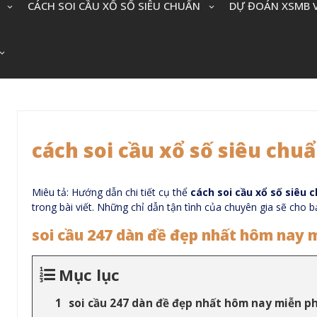
CÁCH SOI CẦU XỔ SỐ SIÊU CHUẨN
DỰ ĐOÁN XSMB V
cách soi cầu xổ số siêu chu
Miêu tả: Hướng dẫn chi tiết cụ thể
cách soi cầu xổ số siêu 
trong bài viết. Những chỉ dẫn tận tình của chuyên gia sẽ cho 
soi cầu 247 dàn đề đẹp nhất hôm nay 
Mục lục
soi cầu 247 dàn đề đẹp nhất hôm nay miễn ph