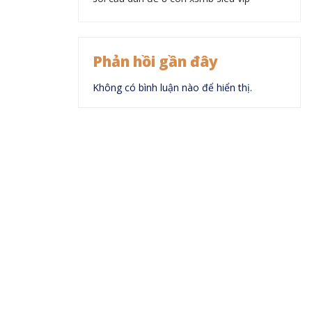
Phản hồi gần đây
Không có bình luận nào để hiển thị.