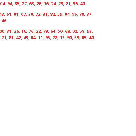
 04, 94, 85, 27, 63, 26, 16, 24, 29, 21, 96, 40
43, 61, 01, 07, 30, 72, 31, 82, 59, 04, 96, 78, 37,
, 46
00, 31, 26, 16, 76, 22, 79, 64, 50, 68, 02, 58, 93,
, 71, 81, 42, 43, 04, 11, 95, 78, 13, 90, 59, 05, 40,