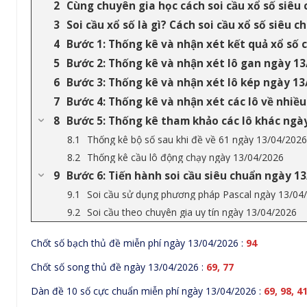
Cùng chuyên gia học cách soi cầu xổ số siêu
Soi cầu xổ số là gì? Cách soi cầu xổ số siêu 
Bước 1: Thống kê và nhận xét kết quả xổ số
Bước 2: Thống kê và nhận xét lô gan ngày 13
Bước 3: Thống kê và nhận xét lô kép ngày 13
Bước 4: Thống kê và nhận xét các lô về nhiề
Bước 5: Thống kê tham khảo các lô khác ngà
Thống kê bộ số sau khi đề về 61 ngày 13/04/2026
Thống kê cầu lô động chạy ngày 13/04/2026
Bước 6: Tiến hành soi cầu siêu chuẩn ngày 1
Soi cầu sử dụng phương pháp Pascal ngày 13/04
Soi cầu theo chuyên gia uy tín ngày 13/04/2026
Chốt số bạch thủ đề miễn phí ngày 13/04/2026 :
94
Chốt số song thủ đề ngày 13/04/2026 :
69, 77
Dàn đề 10 số cực chuẩn miễn phí ngày 13/04/2026 :
69, 98, 41